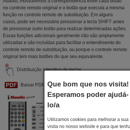
Abaixo, mostraremos a correspondência entre cada botão
no controle remoto original e o botão que executa a mesma
função no controle remoto de substituição. Em alguns
casos, pode ser necessário pressionar a tecla SHIFT antes
de pressionar outro botão para realizar determinadas ações.
Essas funções adicionais geralmente não são amplamente
utilizadas e são incluídas para facilitar o entendimento do
controle remoto de substituição, ou porque o controle remoto
original tem mais botões do que seu equivalente.
Distribuição interativa de teclas
Que bom que nos visita!
Baixar PDF
Esperamos poder ajudá-
lo/a
Utilizamos cookies para melhorar a sua
visita no nosso website e para que tenh