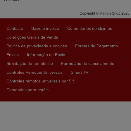
Paulo,
PORTUGAL
Copyright © Mandis Shop 2026
Maio 2025
Contacto
Baixe o invoice
Comentários de clientes
Bom dia. Estou extremamente satisfeita com o comando
Condições Gerais de Venda
e seu funcionamento perfeito, a rapidez na entrega e a
Política de privacidade e cookies
Formas de Pagamento
vossa eficiência no processo. Gostaria de salientar que
Envios
Informação de Envio
foi de extrema importância a vossa informação acerca de
Solicitação de reembolso
Formulário de cancelamento
como usar o comando sem usar por marca mas
passando pelos códigos. Ninguém em loja nenhuma me
Controles Remotos Universais
Smart TV
tinha explicado como funcionar. Apenas diziam que
Controles remotos universais por 5 €
tinham comandos universais mas podiam não funcionar.
Comandos para hotéis
Muito obrigada.
Edite,
PORTUGAL
Novembro 2025