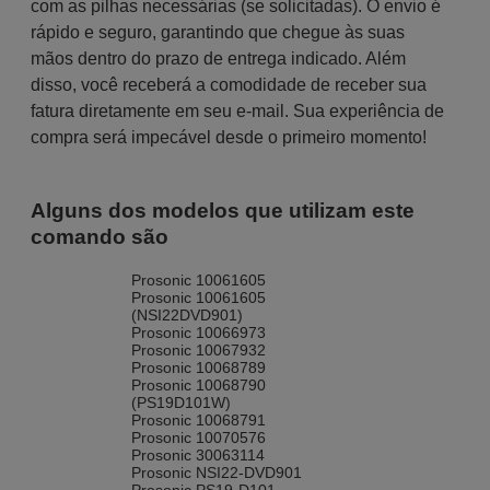
com as pilhas necessárias (se solicitadas). O envio é
rápido e seguro, garantindo que chegue às suas
mãos dentro do prazo de entrega indicado. Além
disso, você receberá a comodidade de receber sua
fatura diretamente em seu e-mail. Sua experiência de
compra será impecável desde o primeiro momento!
Alguns dos modelos que utilizam este
comando são
Prosonic 10061605
Prosonic 10061605
(NSI22DVD901)
Prosonic 10066973
Prosonic 10067932
Prosonic 10068789
Prosonic 10068790
(PS19D101W)
Prosonic 10068791
Prosonic 10070576
Prosonic 30063114
Prosonic NSI22-DVD901