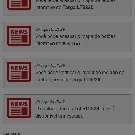
Você pode acessar o mapa de botões
Domingos Manuel,
interativo de
Targa LT3220
.
PORTUGAL
04 Agosto 2026
Março 2026
Você pode acessar o mapa de botões
Boa noite. Dando correspondência ao solicitado no corpo
interativo de
KR-16A
.
do vosso email supra sobre a minha opinião, quero
deixar aqui o meu testemunho sobre a experiência que
tive com a vossa Empresa durante a minha encomenda
04 Agosto 2026
supra: Acolhimento da encomenda, informação ao
Você pode verificar o layout do teclado do
cliente, clareza de instruções durante o processo,
controle remoto
Targa LT3220
.
qualidade do produto, cumprimento dos prazos A TUDO
ISTO DOU DOU A NOTA MÁXIMA DE 5 ESTRELAS.
Sinceramente, faço votos para que assim continuem, pois
05 Agosto 2026
infelizmente vai sendo raro encontrar Empresas cuja
O controle remoto
Tcl RC-833
já está
relação online com o cliente seja tão prática e eficiente
disponível em estoque.
como a demonstrada por vós. Apresento os meus
cumprimentos.
Ver mais