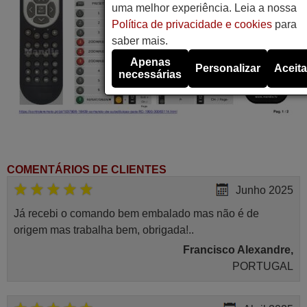
uma melhor experiência. Leia a nossa
Política de privacidade e cookies
para
saber mais.
Apenas
Personalizar
Aceita
necessárias
COMENTÁRIOS DE CLIENTES
Junho 2025
Já recebi o comando bem embalado mas não é de
origem mas trabalha bem, obrigada!..
Francisco Alexandre,
PORTUGAL