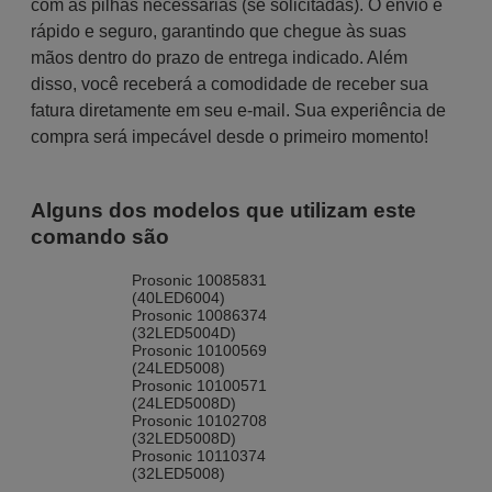
com as pilhas necessárias (se solicitadas). O envio é
rápido e seguro, garantindo que chegue às suas
mãos dentro do prazo de entrega indicado. Além
disso, você receberá a comodidade de receber sua
fatura diretamente em seu e-mail. Sua experiência de
compra será impecável desde o primeiro momento!
Alguns dos modelos que utilizam este
comando são
Prosonic 10085831
(40LED6004)
Prosonic 10086374
(32LED5004D)
Prosonic 10100569
(24LED5008)
Prosonic 10100571
(24LED5008D)
Prosonic 10102708
(32LED5008D)
Prosonic 10110374
(32LED5008)