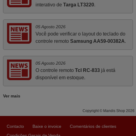
Ótimo produto!! Não precisa fazer nenhuma
interativo de
Targa LT3220
.
programação. Recomendo muito!!
Rudinery,
PORTUGAL
05 Agosto 2026
Você pode verificar o layout do teclado do
controle remoto
Samsung AA59-00382A
.
Junho 2025
Já recebi o comando bem embalado mas não é de
origem mas trabalha bem, obrigada!..
05 Agosto 2026
Francisco Alexandre,
O controle remoto
Tcl RC-833
já está
PORTUGAL
disponível em estoque.
Março 2026
Ver mais
Boa noite. Dando correspondência ao solicitado no corpo
Copyright © Mandis Shop 2026
do vosso email supra sobre a minha opinião, quero
deixar aqui o meu testemunho sobre a experiência que
Contacto
Baixe o invoice
Comentários de clientes
tive com a vossa Empresa durante a minha encomenda
supra: Acolhimento da encomenda, informação ao
Condições Gerais de Venda