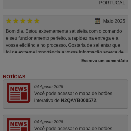
PORTUGAL
Maio 2025
Bom dia. Estou extremamente satisfeita com o comando
e seu funcionamento perfeito, a rapidez na entrega e a
vossa eficiência no processo. Gostaria de salientar que
foi de extrema importância a vossa informação acerca de
como usar o comando sem usar por marca mas
Escreva um comentário
passando pelos códigos. Ninguém em loja nenhuma me
tinha explicado como funcionar. Apenas diziam que
NOTÍCIAS
tinham comandos universais mas podiam não funcionar.
04 Agosto 2026
Muito obrigada.
Você pode acessar o mapa de botões
Edite,
interativo de
N2QAYB000572
.
PORTUGAL
Julho 2025
04 Agosto 2026
Você pode acessar o mapa de botões