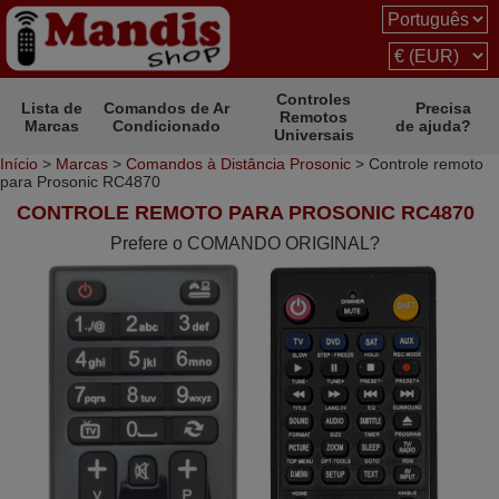
Controles
Lista de
Comandos de Ar
Precisa
Remotos
Marcas
Condicionado
de ajuda?
Universais
Início
>
Marcas
>
Comandos à Distância Prosonic
> Controle remoto
para Prosonic RC4870
CONTROLE REMOTO PARA PROSONIC RC4870
Prefere o COMANDO ORIGINAL?