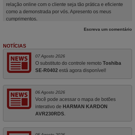
relação online com o cliente seja tão prática e eficiente
como a demonstrada por vós. Apresento os meus
cumprimentos.
Paulo,
Escreva um comentário
PORTUGAL
NOTÍCIAS
Junho 2025
07 Agosto 2026
O substituto do controle remoto
Toshiba
Já recebi o comando bem embalado mas não é de
SE-R0402
está agora disponível!
origem mas trabalha bem, obrigada!..
Francisco Alexandre,
PORTUGAL
06 Agosto 2026
Você pode acessar o mapa de botões
Abril 2025
interativo de
HARMAN KARDON
AVR230RDS
.
O comando veio bem embrulhado e protegido. Fez logo a
emparelhamento com a televisão, sem problemas.
Funciona na perfeição. Recomendo vivamente este
05 Agosto 2026