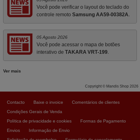
produto e este site.
Você pode verificar o layout do teclado do
João,
controle remoto
Samsung AA59-00382A
.
PORTUGAL
05 Agosto 2026
Julho 2025
Você pode acessar o mapa de botões
Ótimo produto!! Não precisa fazer nenhuma
interativo de
TAKARA VRT-199
.
programação. Recomendo muito!!
Rudinery,
Ver mais
PORTUGAL
Copyright © Mandis Shop 2026
Maio 2025
Contacto
Baixe o invoice
Comentários de clientes
Bom dia. Estou extremamente satisfeita com o comando
Condições Gerais de Venda
e seu funcionamento perfeito, a rapidez na entrega e a
vossa eficiência no processo. Gostaria de salientar que
Política de privacidade e cookies
Formas de Pagamento
foi de extrema importância a vossa informação acerca de
Envios
Informação de Envio
como usar o comando sem usar por marca mas
Solicitação de reembolso
Formulário de cancelamento