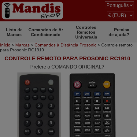
Controles
Lista de
Comandos de Ar
Precisa
Remotos
Marcas
Condicionado
de ajuda?
Universais
Início
>
Marcas
>
Comandos à Distância Prosonic
> Controle remoto
para Prosonic RC1910
CONTROLE REMOTO PARA PROSONIC RC1910
Prefere o COMANDO ORIGINAL?