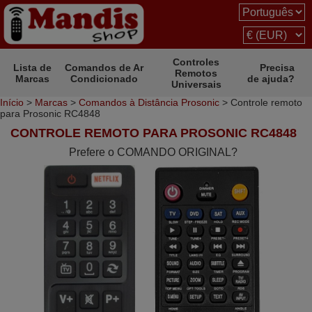
Controles
Lista de
Comandos de Ar
Precisa
Remotos
Marcas
Condicionado
de ajuda?
Universais
Início
>
Marcas
>
Comandos à Distância Prosonic
> Controle remoto
para Prosonic RC4848
CONTROLE REMOTO PARA PROSONIC RC4848
Prefere o COMANDO ORIGINAL?