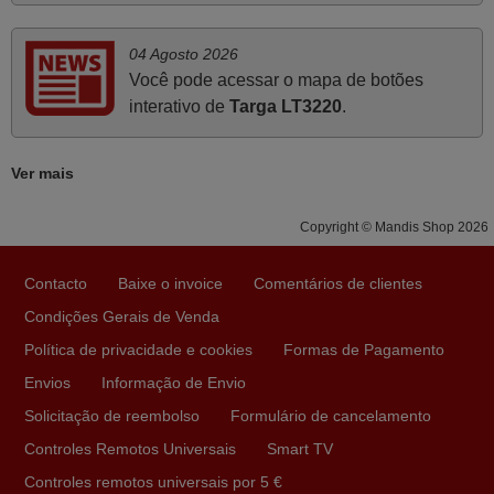
PORTUGAL
04 Agosto 2026
Você pode acessar o mapa de botões
Maio 2025
interativo de
Targa LT3220
.
Bom dia. Estou extremamente satisfeita com o comando
e seu funcionamento perfeito, a rapidez na entrega e a
Ver mais
vossa eficiência no processo. Gostaria de salientar que
foi de extrema importância a vossa informação acerca de
Copyright © Mandis Shop 2026
como usar o comando sem usar por marca mas
passando pelos códigos. Ninguém em loja nenhuma me
tinha explicado como funcionar. Apenas diziam que
Contacto
Baixe o invoice
Comentários de clientes
tinham comandos universais mas podiam não funcionar.
Condições Gerais de Venda
Muito obrigada.
Política de privacidade e cookies
Formas de Pagamento
Edite,
Envios
Informação de Envio
PORTUGAL
Solicitação de reembolso
Formulário de cancelamento
Controles Remotos Universais
Smart TV
Julho 2025
Controles remotos universais por 5 €