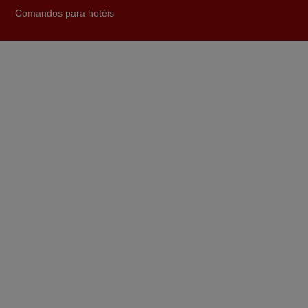
Ótimo produto!! Não precisa fazer nenhuma
Comandos para hotéis
programação. Recomendo muito!!
Rudinery,
PORTUGAL
Novembro 2025
Muito atenciosos. Funciona na perfeição. Obrigado
Manuela,
PORTUGAL