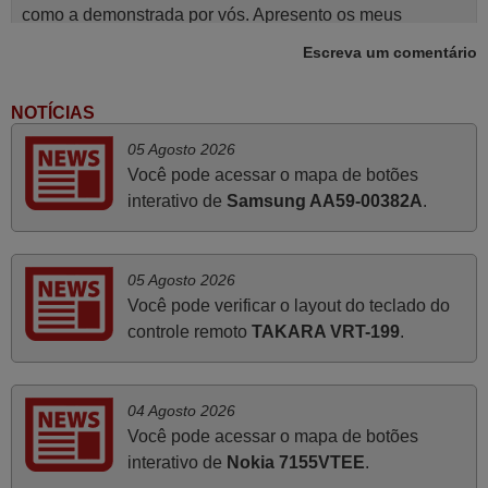
como a demonstrada por vós. Apresento os meus
cumprimentos.
Escreva um comentário
Paulo,
PORTUGAL
NOTÍCIAS
05 Agosto 2026
Abril 2025
Você pode acessar o mapa de botões
interativo de
Samsung AA59-00382A
.
O comando veio bem embrulhado e protegido. Fez logo a
emparelhamento com a televisão, sem problemas.
Funciona na perfeição. Recomendo vivamente este
05 Agosto 2026
produto e este site.
Você pode verificar o layout do teclado do
João,
controle remoto
TAKARA VRT-199
.
PORTUGAL
Julho 2025
04 Agosto 2026
Você pode acessar o mapa de botões
A funcionar de imediato. 100%. Obrigado
interativo de
Nokia 7155VTEE
.
Domingos Manuel,