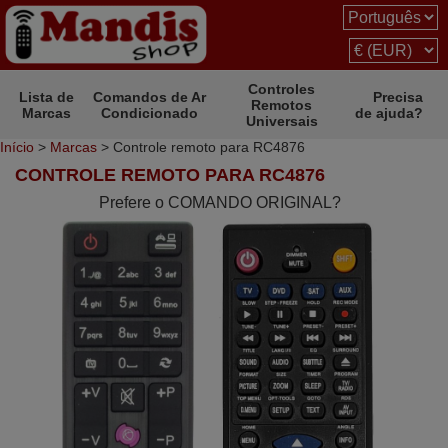
Controles
Lista de
Comandos de Ar
Precisa
Remotos
Marcas
Condicionado
de ajuda?
Universais
Início
>
Marcas
> Controle remoto para RC4876
CONTROLE REMOTO PARA RC4876
Prefere o COMANDO ORIGINAL?