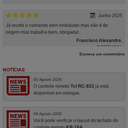
Junho 2025
Já recebi o comando bem embalado mas não é de
origem mas trabalha bem, obrigada!..
Francisco Alexandre,
PORTUGAL
Escreva um comentário
Maio 2025
NOTÍCIAS
Bom dia. Estou extremamente satisfeita com o comando
05 Agosto 2026
e seu funcionamento perfeito, a rapidez na entrega e a
O controle remoto
Tcl RC-833
já está
vossa eficiência no processo. Gostaria de salientar que
disponível em estoque.
foi de extrema importância a vossa informação acerca de
como usar o comando sem usar por marca mas
passando pelos códigos. Ninguém em loja nenhuma me
04 Agosto 2026
tinha explicado como funcionar. Apenas diziam que
Você pode verificar o layout do teclado do
tinham comandos universais mas podiam não funcionar.
controle remoto
KR-16A
.