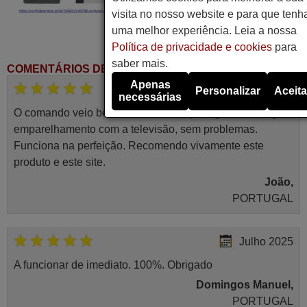
visita no nosso website e para que tenh
uma melhor experiência. Leia a nossa
Política de privacidade e cookies
para
saber mais.
COMENTÁRIOS DE CLIENTES
Apenas
Abril 2025
Personalizar
Aceita
necessárias
O comando veio bem embrulhado e protegido. Fez logo a
emparelhamento com a televisão, sem problemas.
Funciona na perfeição. Recomendo vivamente este
produto e este site.
João,
PORTUGAL
Julho 2025
A funcionar de imediato. 100%. Obrigado
Domingos Manuel,
PORTUGAL