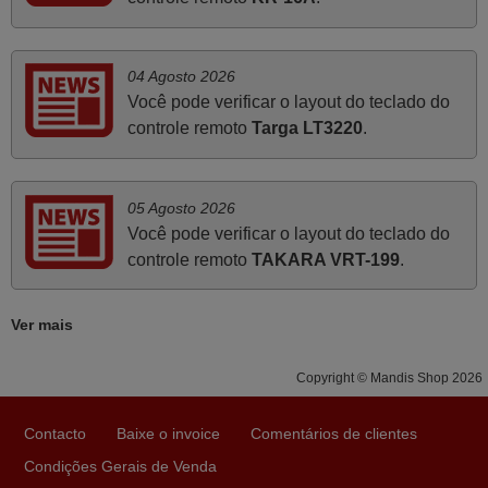
Muito obrigada.
Edite,
PORTUGAL
04 Agosto 2026
Você pode verificar o layout do teclado do
controle remoto
Targa LT3220
.
Novembro 2025
Muito atenciosos. Funciona na perfeição. Obrigado
Manuela,
05 Agosto 2026
PORTUGAL
Você pode verificar o layout do teclado do
controle remoto
TAKARA VRT-199
.
Julho 2025
Ver mais
Ótimo produto!! Não precisa fazer nenhuma
programação. Recomendo muito!!
Copyright © Mandis Shop 2026
Rudinery,
PORTUGAL
Contacto
Baixe o invoice
Comentários de clientes
Condições Gerais de Venda
Março 2026