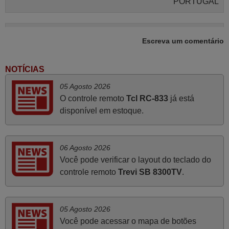
PORTUGAL
Junho 2025
Escreva um comentário
Já recebi o comando bem embalado mas não é de
origem mas trabalha bem, obrigada!..
NOTÍCIAS
Francisco Alexandre,
05 Agosto 2026
PORTUGAL
O controle remoto
Tcl RC-833
já está
disponível em estoque.
Abril 2025
O comando veio bem embrulhado e protegido. Fez logo a
06 Agosto 2026
emparelhamento com a televisão, sem problemas.
Você pode verificar o layout do teclado do
Funciona na perfeição. Recomendo vivamente este
controle remoto
Trevi SB 8300TV
.
produto e este site.
João,
PORTUGAL
05 Agosto 2026
Você pode acessar o mapa de botões