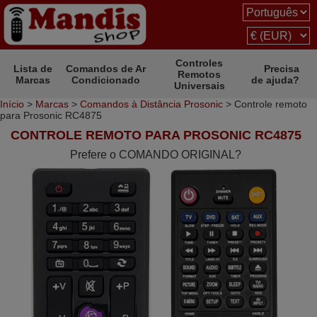
Controles
Lista de
Comandos de Ar
Precisa
Remotos
Marcas
Condicionado
de ajuda?
Universais
Início
>
Marcas
>
Comandos à Distância Prosonic
> Controle remoto
para Prosonic RC4875
CONTROLE REMOTO PARA PROSONIC RC4875
Prefere o COMANDO ORIGINAL?