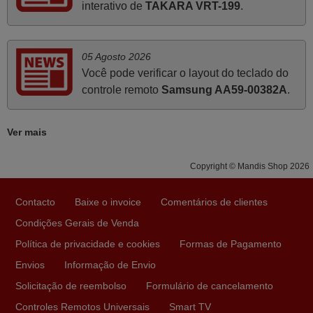
interativo de
TAKARA VRT-199
.
Julho 2025
A funcionar de imediato. 100%. Obrigado
Domingos Manuel,
05 Agosto 2026
PORTUGAL
Você pode verificar o layout do teclado do
controle remoto
Samsung AA59-00382A
.
Março 2026
Ver mais
Boa noite. Dando correspondência ao solicitado no corpo
do vosso email supra sobre a minha opinião, quero
Copyright © Mandis Shop 2026
deixar aqui o meu testemunho sobre a experiência que
tive com a vossa Empresa durante a minha encomenda
Contacto
Baixe o invoice
Comentários de clientes
supra: Acolhimento da encomenda, informação ao
cliente, clareza de instruções durante o processo,
Condições Gerais de Venda
qualidade do produto, cumprimento dos prazos A TUDO
Política de privacidade e cookies
Formas de Pagamento
ISTO DOU DOU A NOTA MÁXIMA DE 5 ESTRELAS.
Envios
Informação de Envio
Sinceramente, faço votos para que assim continuem, pois
Solicitação de reembolso
Formulário de cancelamento
infelizmente vai sendo raro encontrar Empresas cuja
relação online com o cliente seja tão prática e eficiente
Controles Remotos Universais
Smart TV