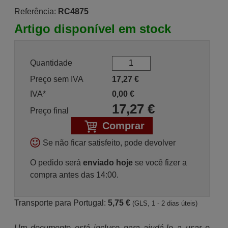
Referência:
RC4875
Artigo disponível em stock
Quantidade
Preço sem IVA
17,27
€
IVA*
0,00
€
17,27
€
Preço final
Comprar
Se não ficar satisfeito, pode devolver
O pedido será
enviado hoje
se você fizer a
compra antes das 14:00.
Transporte para Portugal:
5,75 €
(GLS, 1 - 2 dias úteis)
Um documento está incluso para ajudá-lo a usar o