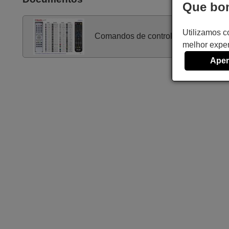
Que bom
Utilizamos c
Comandos de controle remoto
melhor exper
Apen