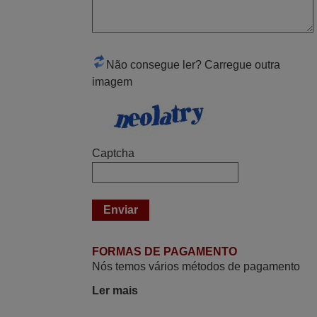
Boa noite. Dando correspondência ao
solicitado no corpo do vosso email supra
sobre a minha opinião, quero deixar aqui
o meu testemunho sobre a experiência
Não consegue ler? Carregue outra
que tive com a vossa Empresa durante a
imagem
minha encomenda supra: Acolhimento da
encomenda, informação ao cliente,
clareza de instruções durante o processo,
qualidade do produto, cumprimento dos
Captcha
prazos A TUDO ISTO DOU DOU A NOTA
MÁXIMA DE 5 ESTRELAS.
Sinceramente, faço votos para que assim
continuem, pois infelizmente vai sendo
raro encontrar Empresas cuja relação
online com o cliente seja tão prática e
FORMAS DE PAGAMENTO
eficiente como a demonstrada por vós.
Nós temos vários métodos de pagamento
Apresento os meus cumprimentos.
Ler mais
Paulo,
PORTUGAL