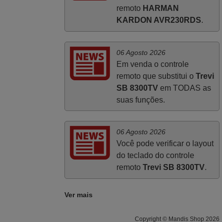
remoto
HARMAN
Muito atenciosos. Funciona na perfeição.
KARDON AVR230RDS
.
Obrigado
Manuela,
PORTUGAL
06 Agosto 2026
Em venda o controle
remoto que substitui o
Trevi
SB 8300TV
em TODAS as
suas funções.
06 Agosto 2026
Você pode verificar o layout
do teclado do controle
remoto
Trevi SB 8300TV
.
Ver mais
Copyright © Mandis Shop 2026