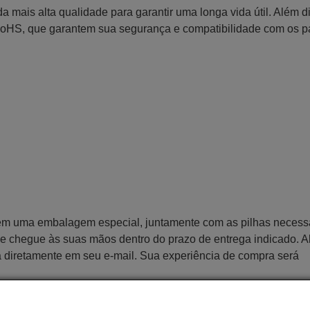
 mais alta qualidade para garantir uma longa vida útil. Além d
RoHS, que garantem sua segurança e compatibilidade com os 
 em uma embalagem especial, juntamente com as pilhas necess
 que chegue às suas mãos dentro do prazo de entrega indicado. 
a diretamente em seu e-mail. Sua experiência de compra será
Utiliza 2 pilhas do tipo AAA