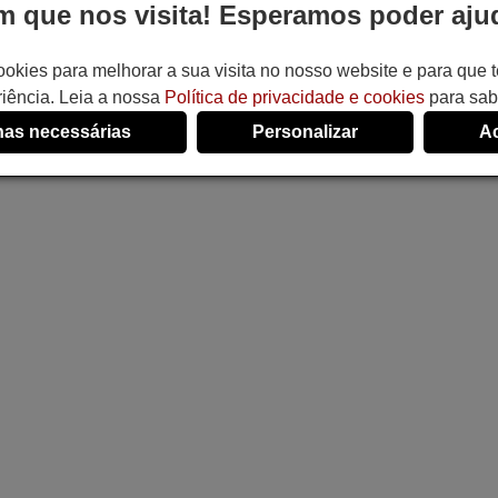
Pilha alcalina tipo AA LR03 de tensão 1.5 V ut
 que nos visita! Esperamos poder ajud
em alguns tipos de comandos à distância.
ookies para melhorar a sua visita no nosso website e para que
iência. Leia a nossa
Política de privacidade e cookies
para sab
as necessárias
Personalizar
Ac