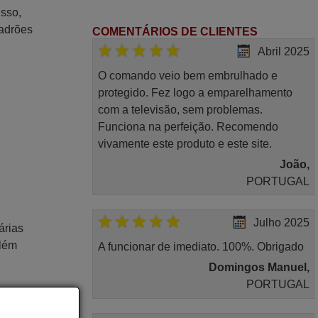
isso,
padrões
COMENTÁRIOS DE CLIENTES
Abril 2025
O comando veio bem embrulhado e
protegido. Fez logo a emparelhamento
com a televisão, sem problemas.
Funciona na perfeição. Recomendo
vivamente este produto e este site.
João,
PORTUGAL
Julho 2025
árias
Além
A funcionar de imediato. 100%. Obrigado
Domingos Manuel,
PORTUGAL