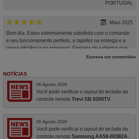
PORTUGAL
Maio 2025
Bom dia. Estou extremamente satisfeita com o comando
e seu funcionamento perfeito, a rapidez na entrega e a
vossa eficiência no processo. Gostaria de salientar que
foi de extrema importância a vossa informação acerca de
Escreva um comentário
como usar o comando sem usar por marca mas
passando pelos códigos. Ninguém em loja nenhuma me
NOTÍCIAS
tinha explicado como funcionar. Apenas diziam que
06 Agosto 2026
tinham comandos universais mas podiam não funcionar.
Você pode verificar o layout do teclado do
Muito obrigada.
controle remoto
Trevi SB 8300TV
.
Edite,
PORTUGAL
05 Agosto 2026
Novembro 2025
Você pode verificar o layout do teclado do
controle remoto
Samsung AA59-00382A
.