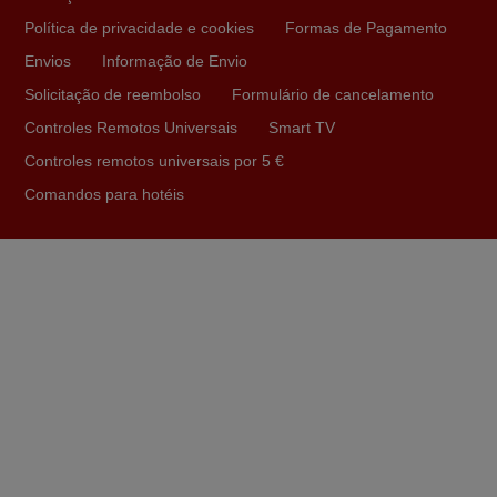
Paulo,
Política de privacidade e cookies
Formas de Pagamento
PORTUGAL
Envios
Informação de Envio
Solicitação de reembolso
Formulário de cancelamento
Junho 2025
Controles Remotos Universais
Smart TV
Já recebi o comando bem embalado mas não é de
Controles remotos universais por 5 €
origem mas trabalha bem, obrigada!..
Comandos para hotéis
Francisco Alexandre,
PORTUGAL
Julho 2025
A funcionar de imediato. 100%. Obrigado
Domingos Manuel,
PORTUGAL