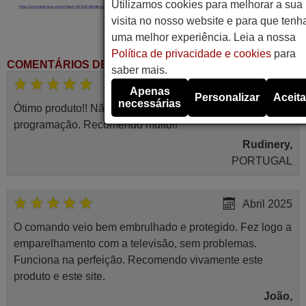
Utilizamos cookies para melhorar a sua
visita no nosso website e para que tenh
uma melhor experiência. Leia a nossa
Política de privacidade e cookies
para
COMENTÁRIOS DE CLIENTES
saber mais.
Julho 2025
Apenas
Personalizar
Aceita
necessárias
Ótimo produto!! Não precisa fazer nenhuma
programação. Recomendo muito!!
Rudinery,
PORTUGAL
Abril 2025
O comando veio bem embrulhado e protegido. Fez logo a
emparelhamento com a televisão, sem problemas.
Funciona na perfeição. Recomendo vivamente este
produto e este site.
João,