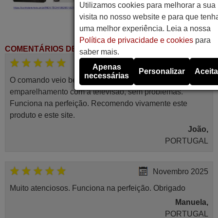
Utilizamos cookies para melhorar a sua
visita no nosso website e para que tenh
uma melhor experiência. Leia a nossa
Política de privacidade e cookies
para
COMENTÁRIOS DE CLIENTES
saber mais.
Abril 2025
Apenas
Personalizar
Aceita
necessárias
O comando veio bem embrulhado e protegido. Fez logo a
emparelhamento com a televisão, sem problemas.
Funciona na perfeição. Recomendo vivamente este
produto e este site.
João,
PORTUGAL
Novembro 2025
Muito atenciosos. Funciona na perfeição. Obrigado
Manuela,
PORTUGAL