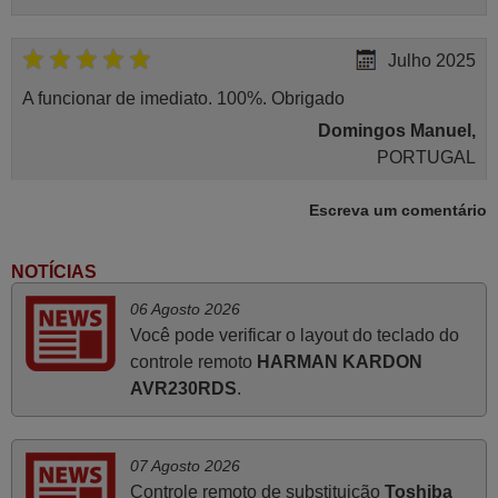
Julho 2025
A funcionar de imediato. 100%. Obrigado
Domingos Manuel,
PORTUGAL
Escreva um comentário
Junho 2025
Já recebi o comando bem embalado mas não é de
NOTÍCIAS
origem mas trabalha bem, obrigada!..
06 Agosto 2026
Francisco Alexandre,
Você pode verificar o layout do teclado do
PORTUGAL
controle remoto
HARMAN KARDON
AVR230RDS
.
Março 2026
Boa noite. Dando correspondência ao solicitado no corpo
07 Agosto 2026
do vosso email supra sobre a minha opinião, quero
Controle remoto de substituição
Toshiba