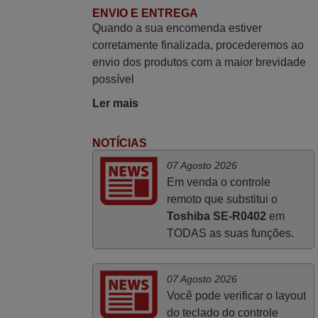
ENVIO E ENTREGA
Quando a sua encomenda estiver
Julho 2025
corretamente finalizada, procederemos ao
envio dos produtos com a maior brevidade
A funcionar de imediato. 100%. Obrigado
possível
Domingos Manuel,
PORTUGAL
Ler mais
NOTÍCIAS
Maio 2025
07 Agosto 2026
Bom dia. Estou extremamente satisfeita
Em venda o controle
com o comando e seu funcionamento
remoto que substitui o
perfeito, a rapidez na entrega e a vossa
Toshiba SE-R0402
em
eficiência no processo. Gostaria de
TODAS as suas funções.
salientar que foi de extrema importância a
vossa informação acerca de como usar o
comando sem usar por marca mas
07 Agosto 2026
passando pelos códigos. Ninguém em
Você pode verificar o layout
loja nenhuma me tinha explicado como
do teclado do controle