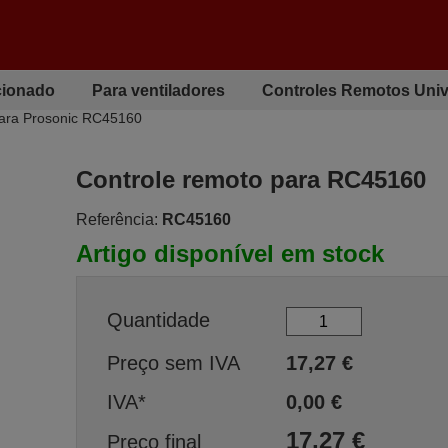
cionado
Para ventiladores
Controles Remotos Univ
para Prosonic RC45160
Controle remoto para RC45160
Referência:
RC45160
Artigo disponível em stock
Quantidade
Preço sem IVA
17,27
€
IVA*
0,00
€
17,27
€
Preço final