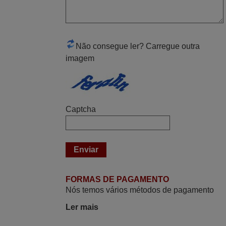
Boa noite. Dando correspondência ao
solicitado no corpo do vosso email supra
sobre a minha opinião, quero deixar aqui
o meu testemunho sobre a experiência
Não consegue ler? Carregue outra
que tive com a vossa Empresa durante a
imagem
minha encomenda supra: Acolhimento da
encomenda, informação ao cliente,
clareza de instruções durante o processo,
qualidade do produto, cumprimento dos
Captcha
prazos A TUDO ISTO DOU DOU A NOTA
MÁXIMA DE 5 ESTRELAS.
Sinceramente, faço votos para que assim
continuem, pois infelizmente vai sendo
raro encontrar Empresas cuja relação
online com o cliente seja tão prática e
FORMAS DE PAGAMENTO
eficiente como a demonstrada por vós.
Nós temos vários métodos de pagamento
Apresento os meus cumprimentos.
Ler mais
Paulo,
PORTUGAL