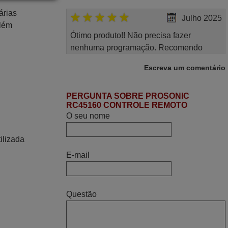
árias
Julho 2025
Além
Ótimo produto!! Não precisa fazer
nenhuma programação. Recomendo
muito!!
Escreva um comentário
Rudinery,
PORTUGAL
PERGUNTA SOBRE PROSONIC
RC45160 CONTROLE REMOTO
O seu nome
Junho 2025
Já recebi o comando bem embalado mas
ilizada
não é de origem mas trabalha bem,
E-mail
obrigada!..
Francisco Alexandre,
PORTUGAL
Questão
Março 2026