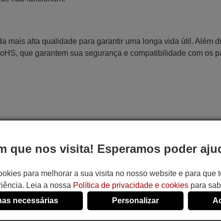
 mais alta qualidade para garantir uma longa vida útil. Além d
RoHS, que garantem sua segurança e compatibilidade com os 
 que nos visita! Esperamos poder ajud
ookies para melhorar a sua visita no nosso website e para que
iência. Leia a nossa
Política de privacidade e cookies
para sab
as necessárias
Personalizar
Ac