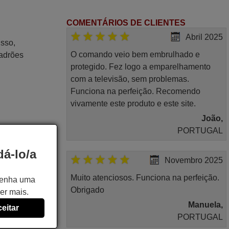
COMENTÁRIOS DE CLIENTES
Abril 2025
isso,
O comando veio bem embrulhado e
padrões
protegido. Fez logo a emparelhamento
com a televisão, sem problemas.
Funciona na perfeição. Recomendo
vivamente este produto e este site.
João,
PORTUGAL
á-lo/a
Novembro 2025
Muito atenciosos. Funciona na perfeição.
 tenha uma
Obrigado
er mais.
Manuela,
eitar
PORTUGAL