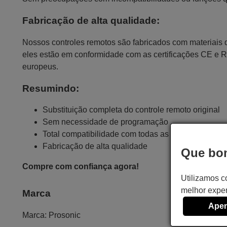
Fabricação de alta qualidade:
Nossos controles remotos são fabricados com materiais da
eles estão em conformidade com as certificações CE e 
europeus.
Resumindo:
Substituição completa do controle remoto original
Sem necessidade de programação
Total compatibilidade com todas as funções
Fabricação de alta qualidade
Que bom
Compre com confiança agora!
Utilizamos c
melhor exper
Marca
Apen
Marca:
Prosonic