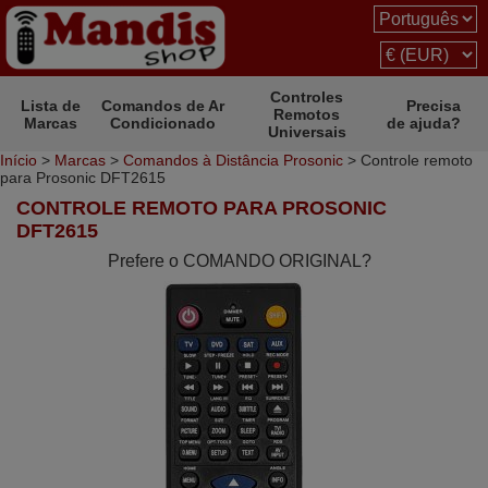
Controles
Lista de
Comandos de Ar
Precisa
Remotos
Marcas
Condicionado
de ajuda?
Universais
Início
>
Marcas
>
Comandos à Distância Prosonic
> Controle remoto
para Prosonic DFT2615
CONTROLE REMOTO PARA PROSONIC
DFT2615
Prefere o COMANDO ORIGINAL?