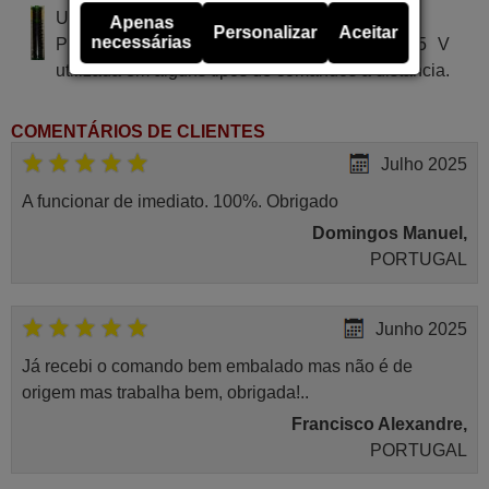
Utiliza 2 pilhas do tipo AAA
Apenas
Personalizar
Aceitar
necessárias
Pilha alcalina tipo AA LR03 de tensão 1.5 V
utilizada em alguns tipos de comandos à distância.
COMENTÁRIOS DE CLIENTES
Julho 2025
A funcionar de imediato. 100%. Obrigado
Domingos Manuel,
PORTUGAL
Junho 2025
Já recebi o comando bem embalado mas não é de
origem mas trabalha bem, obrigada!..
Francisco Alexandre,
PORTUGAL