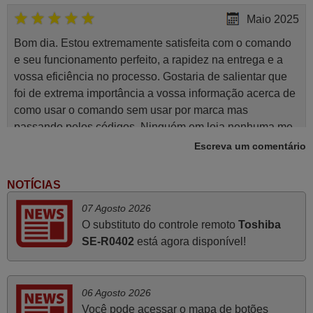
Maio 2025
Bom dia. Estou extremamente satisfeita com o comando
e seu funcionamento perfeito, a rapidez na entrega e a
vossa eficiência no processo. Gostaria de salientar que
foi de extrema importância a vossa informação acerca de
como usar o comando sem usar por marca mas
passando pelos códigos. Ninguém em loja nenhuma me
tinha explicado como funcionar. Apenas diziam que
Escreva um comentário
tinham comandos universais mas podiam não funcionar.
Muito obrigada.
NOTÍCIAS
Edite,
07 Agosto 2026
PORTUGAL
O substituto do controle remoto
Toshiba
SE-R0402
está agora disponível!
Março 2026
Boa noite. Dando correspondência ao solicitado no corpo
06 Agosto 2026
do vosso email supra sobre a minha opinião, quero
Você pode acessar o mapa de botões