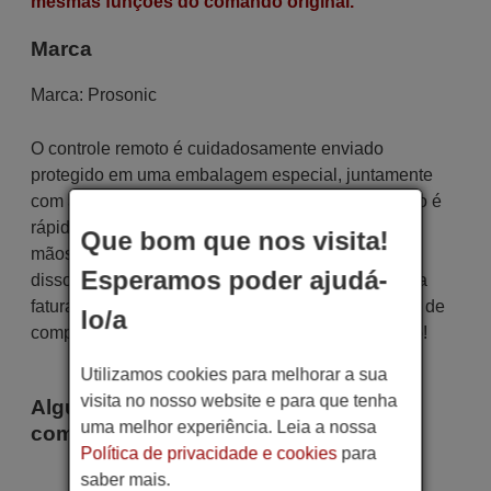
mesmas funções do comando original.
Marca
Marca:
Prosonic
O controle remoto é cuidadosamente enviado
protegido em uma embalagem especial, juntamente
com as pilhas necessárias (se solicitadas). O envio é
rápido e seguro, garantindo que chegue às suas
Que bom que nos visita!
mãos dentro do prazo de entrega indicado. Além
Esperamos poder ajudá-
disso, você receberá a comodidade de receber sua
fatura diretamente em seu e-mail. Sua experiência de
lo/a
compra será impecável desde o primeiro momento!
Utilizamos cookies para melhorar a sua
visita no nosso website e para que tenha
Alguns dos modelos que utilizam este
uma melhor experiência. Leia a nossa
comando são
Política de privacidade e cookies
para
Prosonic DFT2615
saber mais.