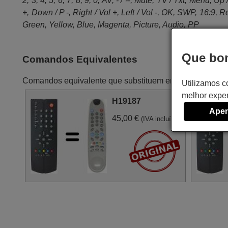
2, 3, 4, 5, 6, 7, 8, 9, 0, AV, - / --, Mute, TV / Txt, Menu, Up 
+, Down / P -, Right / Vol +, Left / Vol -, OK, SWP, 16:9, R
Green, Yellow, Blue, Magenta, Picture, Audio, PP
Que bom
Comandos Equivalentes
Comandos equivalente que substituem em todas as s
Utilizamos c
melhor exper
H19187
Apen
45,00 €
(IVA incluído)