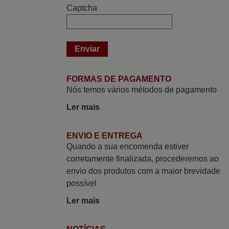
raro encontrar Empresas cuja relação
Captcha
online com o cliente seja tão prática e
eficiente como a demonstrada por vós.
Apresento os meus cumprimentos.
Paulo,
PORTUGAL
FORMAS DE PAGAMENTO
Nós temos vários métodos de pagamento
Junho 2025
Ler mais
Já recebi o comando bem embalado mas
não é de origem mas trabalha bem,
ENVIO E ENTREGA
obrigada!..
Quando a sua encomenda estiver
Francisco Alexandre,
corretamente finalizada, procederemos ao
PORTUGAL
envio dos produtos com a maior brevidade
possível
Novembro 2025
Ler mais
Muito atenciosos. Funciona na perfeição.
Obrigado