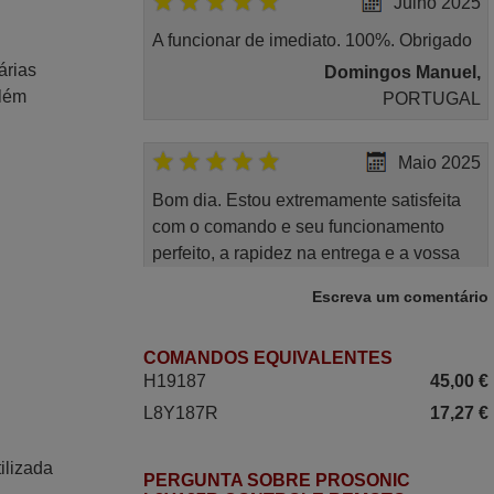
Julho 2025
A funcionar de imediato. 100%. Obrigado
árias
Domingos Manuel,
Além
PORTUGAL
Maio 2025
Bom dia. Estou extremamente satisfeita
com o comando e seu funcionamento
perfeito, a rapidez na entrega e a vossa
eficiência no processo. Gostaria de
Escreva um comentário
salientar que foi de extrema importância a
vossa informação acerca de como usar o
COMANDOS EQUIVALENTES
comando sem usar por marca mas
H19187
45,00 €
passando pelos códigos. Ninguém em
loja nenhuma me tinha explicado como
L8Y187R
17,27 €
funcionar. Apenas diziam que tinham
comandos universais mas podiam não
ilizada
PERGUNTA SOBRE PROSONIC
funcionar. Muito obrigada.