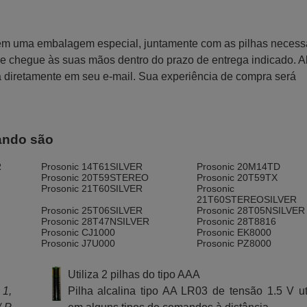
 em uma embalagem especial, juntamente com as pilhas necess
 que chegue às suas mãos dentro do prazo de entrega indicado. 
a diretamente em seu e-mail. Sua experiência de compra será
ando são
R
Prosonic 14T61SILVER
Prosonic 20M14TD
Prosonic 20T59STEREO
Prosonic 20T59TX
Prosonic 21T60SILVER
Prosonic
21T60STEREOSILVER
Prosonic 25T06SILVER
Prosonic 28T05NSILVER
Prosonic 28T47NSILVER
Prosonic 28T8816
Prosonic CJ1000
Prosonic EK8000
Prosonic J7U000
Prosonic PZ8000
Utiliza 2 pilhas do tipo AAA
 1,
Pilha alcalina tipo AA LR03 de tensão 1.5 V ut