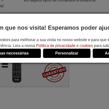
/ P
em alguns tipos de comandos à distância.
ed,
 que nos visita! Esperamos poder ajud
uas funções o comando PROSONIC L8Y187R:
ookies para melhorar a sua visita no nosso website e para que
iência. Leia a nossa
Política de privacidade e cookies
para sab
Substituto de L8Y187R
as necessárias
Personalizar
Ac
17,27 €
(IVA incluído)