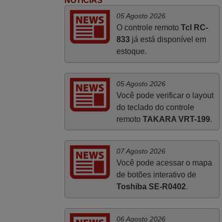
NOTÍCIAS
Manuela,
05 Agosto 2026
PORTUGAL
O controle remoto
Tcl RC-
833
já está disponível em
estoque.
Julho 2025
Ótimo produto!! Não precisa fazer
nenhuma programação. Recomendo
05 Agosto 2026
muito!!
Você pode verificar o layout
do teclado do controle
Rudinery,
remoto
TAKARA VRT-199
.
PORTUGAL
07 Agosto 2026
Você pode acessar o mapa
de botões interativo de
Toshiba SE-R0402
.
06 Agosto 2026