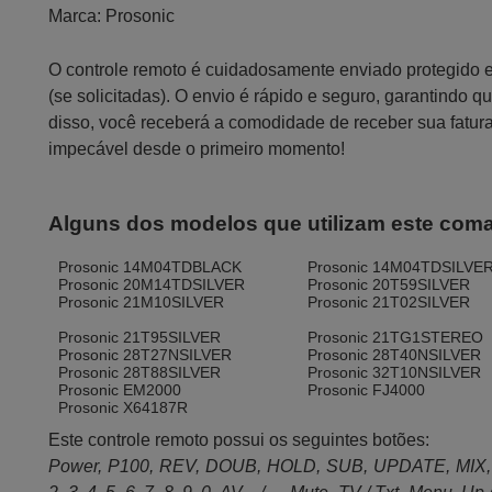
Marca:
Prosonic
O controle remoto é cuidadosamente enviado protegido
(se solicitadas). O envio é rápido e seguro, garantindo
disso, você receberá a comodidade de receber sua fatur
impecável desde o primeiro momento!
Alguns dos modelos que utilizam este com
Prosonic 14M04TDBLACK
Prosonic 14M04TDSILVE
Prosonic 20M14TDSILVER
Prosonic 20T59SILVER
Prosonic 21M10SILVER
Prosonic 21T02SILVER
Prosonic 21T95SILVER
Prosonic 21TG1STEREO
Prosonic 28T27NSILVER
Prosonic 28T40NSILVER
Prosonic 28T88SILVER
Prosonic 32T10NSILVER
Prosonic EM2000
Prosonic FJ4000
Prosonic X64187R
Este controle remoto possui os seguintes botões:
Power, P100, REV, DOUB, HOLD, SUB, UPDATE, MIX,