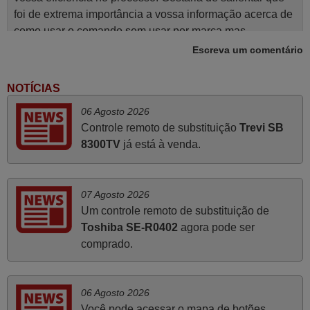
foi de extrema importância a vossa informação acerca de
como usar o comando sem usar por marca mas
passando pelos códigos. Ninguém em loja nenhuma me
Escreva um comentário
tinha explicado como funcionar. Apenas diziam que
tinham comandos universais mas podiam não funcionar.
NOTÍCIAS
Muito obrigada.
06 Agosto 2026
Edite,
Controle remoto de substituição
Trevi SB
PORTUGAL
8300TV
já está à venda.
Abril 2025
07 Agosto 2026
O comando veio bem embrulhado e protegido. Fez logo a
Um controle remoto de substituição de
emparelhamento com a televisão, sem problemas.
Toshiba SE-R0402
agora pode ser
Funciona na perfeição. Recomendo vivamente este
comprado.
produto e este site.
João,
PORTUGAL
06 Agosto 2026
Você pode acessar o mapa de botões