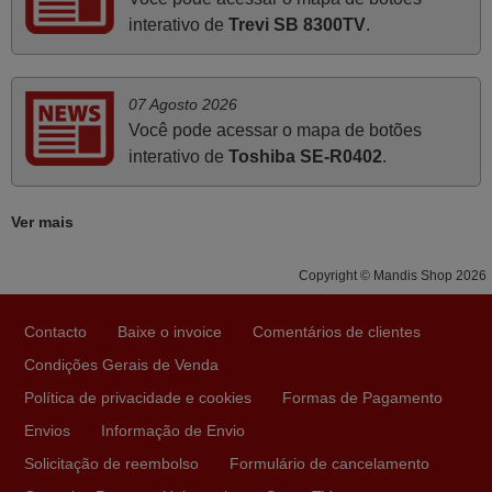
interativo de
Trevi SB 8300TV
.
Novembro 2025
Muito atenciosos. Funciona na perfeição. Obrigado
Manuela,
07 Agosto 2026
PORTUGAL
Você pode acessar o mapa de botões
interativo de
Toshiba SE-R0402
.
Julho 2025
Ver mais
A funcionar de imediato. 100%. Obrigado
Domingos Manuel,
Copyright © Mandis Shop 2026
PORTUGAL
Contacto
Baixe o invoice
Comentários de clientes
Março 2026
Condições Gerais de Venda
Política de privacidade e cookies
Formas de Pagamento
Boa noite. Dando correspondência ao solicitado no corpo
do vosso email supra sobre a minha opinião, quero
Envios
Informação de Envio
deixar aqui o meu testemunho sobre a experiência que
Solicitação de reembolso
Formulário de cancelamento
tive com a vossa Empresa durante a minha encomenda