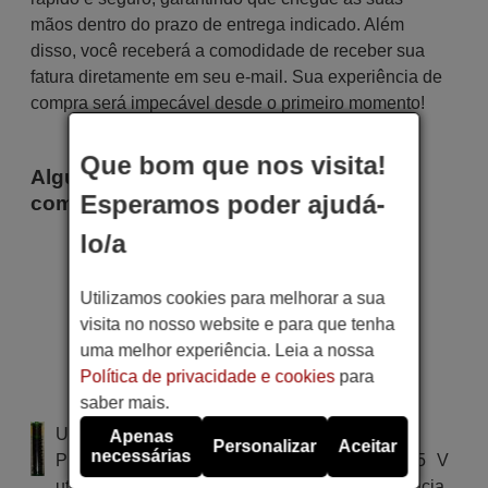
mãos dentro do prazo de entrega indicado. Além
disso, você receberá a comodidade de receber sua
fatura diretamente em seu e-mail. Sua experiência de
compra será impecável desde o primeiro momento!
Que bom que nos visita!
Alguns dos modelos que utilizam este
Esperamos poder ajudá-
comando são
lo/a
Prosonic 10086374
(32LED5004D)
Prosonic 10100569
Utilizamos cookies para melhorar a sua
(24LED5008)
Prosonic 10100571
visita no nosso website e para que tenha
(24LED5008D)
uma melhor experiência. Leia a nossa
Prosonic 10102708
(32LED5008D)
Política de privacidade e cookies
para
Prosonic 10110374
saber mais.
(32LED5008)
Utiliza 2 pilhas do tipo AAA
Apenas
Personalizar
Aceitar
necessárias
Pilha alcalina tipo AA LR03 de tensão 1.5 V
utilizada em alguns tipos de comandos à distância.