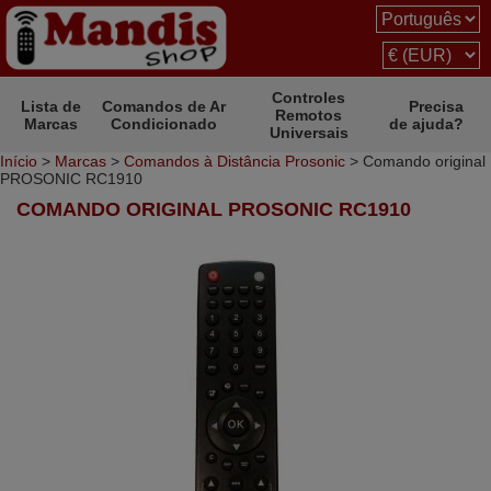
Controles
Lista de
Comandos de Ar
Precisa
Remotos
Marcas
Condicionado
de ajuda?
Universais
Início
>
Marcas
>
Comandos à Distância Prosonic
> Comando original
PROSONIC RC1910
COMANDO ORIGINAL PROSONIC RC1910