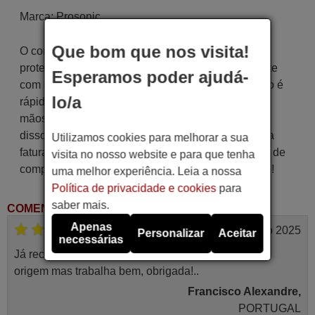
Marca:
Prosonic
Que bom que nos visita!
O controle remoto é cuidadosamente enviado
protegido em uma embalagem especial, juntamente
Esperamos poder ajudá-
com as pilhas necessárias (se solicitadas). O envio é
lo/a
rápido e seguro, garantindo que chegue às suas
mãos dentro do prazo de entrega indicado. Além
disso, você receberá a comodidade de receber sua
Utilizamos cookies para melhorar a sua
fatura diretamente em seu e-mail. Sua experiência de
visita no nosso website e para que tenha
compra será impecável desde o primeiro momento!
uma melhor experiência. Leia a nossa
Política de privacidade e cookies
para
saber mais.
COMENTÁRIOS DE CLIENTES
Apenas
Junho 2025
Personalizar
Aceitar
necessárias
Já recebi o comando bem embalado mas não é de
origem mas trabalha bem, obrigada!..
Francisco Alexandre,
PORTUGAL