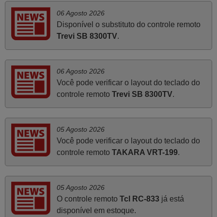
PORTUGAL
06 Agosto 2026
Disponível o substituto do controle remoto
Trevi SB 8300TV
.
Março 2026
Boa noite. Dando correspondência ao solicitado no corpo
do vosso email supra sobre a minha opinião, quero
06 Agosto 2026
deixar aqui o meu testemunho sobre a experiência que
Você pode verificar o layout do teclado do
tive com a vossa Empresa durante a minha encomenda
controle remoto
Trevi SB 8300TV
.
supra: Acolhimento da encomenda, informação ao
cliente, clareza de instruções durante o processo,
qualidade do produto, cumprimento dos prazos A TUDO
05 Agosto 2026
ISTO DOU DOU A NOTA MÁXIMA DE 5 ESTRELAS.
Você pode verificar o layout do teclado do
Sinceramente, faço votos para que assim continuem, pois
controle remoto
TAKARA VRT-199
.
infelizmente vai sendo raro encontrar Empresas cuja
relação online com o cliente seja tão prática e eficiente
como a demonstrada por vós. Apresento os meus
05 Agosto 2026
cumprimentos.
O controle remoto
Tcl RC-833
já está
Paulo,
disponível em estoque.