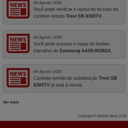
06 Agosto 2026
Ótimo produto!! Não precisa fazer nenhuma
Você pode verificar o layout do teclado do
programação. Recomendo muito!!
controle remoto
Trevi SB 8300TV
.
Rudinery,
PORTUGAL
05 Agosto 2026
Você pode acessar o mapa de botões
Julho 2025
interativo de
Samsung AA59-00382A
.
A funcionar de imediato. 100%. Obrigado
Domingos Manuel,
PORTUGAL
06 Agosto 2026
Controle remoto de substituição
Trevi SB
8300TV
já está à venda.
Março 2026
Boa noite. Dando correspondência ao solicitado no corpo
Ver mais
do vosso email supra sobre a minha opinião, quero
deixar aqui o meu testemunho sobre a experiência que
Copyright © Mandis Shop 2026
tive com a vossa Empresa durante a minha encomenda
supra: Acolhimento da encomenda, informação ao