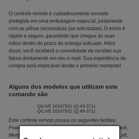
O controle remoto é cuidadosamente enviado
protegido em uma embalagem especial, juntamente
com as pilhas necessárias (se solicitadas). O envio é
rápido e seguro, garantindo que chegue às suas
mãos dentro do prazo de entrega indicado. Além
disso, você receberá a comodidade de receber sua
fatura diretamente em seu e-mail. Sua experiência de
compra será impecável desde o primeiro momento!
Alguns dos modelos que utilizam este
comando são
QILIVE 10107931 (Q.43-371)
QILIVE 10107932 (Q.49-371)
Este controle remoto possui os seguintes botões:
Power, Netflix, 1, 2, 3, 4, 5, 6, 7, 8, 9, 0, TV, ↔, Back,
Menu, Internet, Vol+, Vol-, P+, P-, Ok, Up, Down, Left,