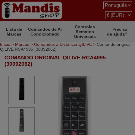
Controles
Lista de
Comandos de Ar
Precisa
Remotos
Marcas
Condicionado
de ajuda?
Universais
Início
>
Marcas
>
Comandos à Distância QILIVE
> Comando original
QILIVE RCA4995 (30092062)
COMANDO ORIGINAL QILIVE RCA4995
(30092062)