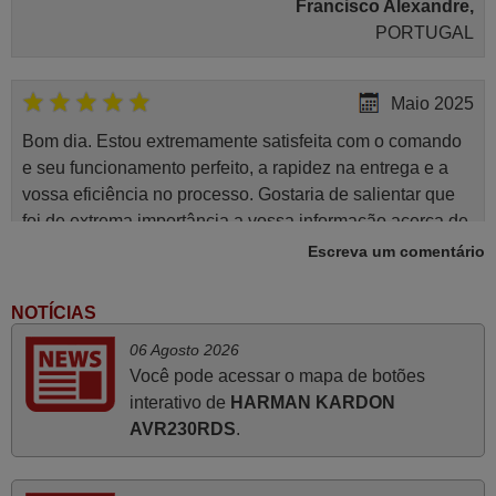
Francisco Alexandre,
PORTUGAL
Maio 2025
Bom dia. Estou extremamente satisfeita com o comando
e seu funcionamento perfeito, a rapidez na entrega e a
vossa eficiência no processo. Gostaria de salientar que
foi de extrema importância a vossa informação acerca de
como usar o comando sem usar por marca mas
Escreva um comentário
passando pelos códigos. Ninguém em loja nenhuma me
tinha explicado como funcionar. Apenas diziam que
NOTÍCIAS
tinham comandos universais mas podiam não funcionar.
06 Agosto 2026
Muito obrigada.
Você pode acessar o mapa de botões
Edite,
interativo de
HARMAN KARDON
PORTUGAL
AVR230RDS
.
Julho 2025