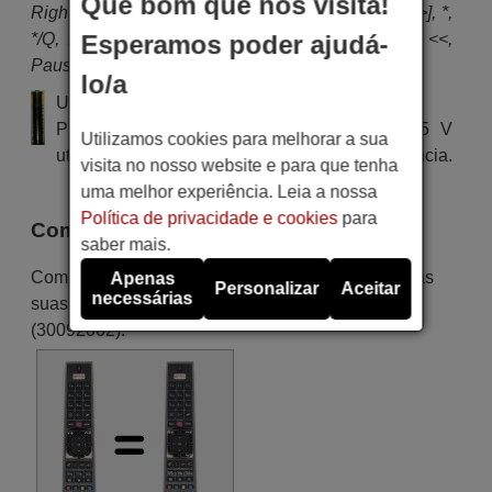
Que bom que nos visita!
Right, Mute, i, Exit, Source, EPG, TXT, Q.Menu, [>], *,
*/Q, Red, Green, Yellow, Blue, Lang, Subt., [+], <<,
Esperamos poder ajudá-
Pause, >>, Play, Stop, Rec
lo/a
Utiliza 2 pilhas do tipo AAA
Pilha alcalina tipo AA LR03 de tensão 1.5 V
Utilizamos cookies para melhorar a sua
utilizada em alguns tipos de comandos à distância.
visita no nosso website e para que tenha
uma melhor experiência. Leia a nossa
Política de privacidade e cookies
para
Comandos Equivalentes
saber mais.
Comandos equivalente que substituem em todas as
Apenas
Personalizar
Aceitar
necessárias
suas funções o comando QILIVE RCA4995
(30092062):