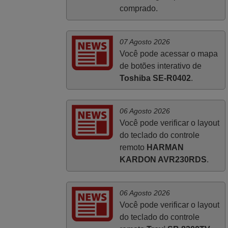
comprado.
Abril 2025
07 Agosto 2026
O comando veio bem embrulhado e
Você pode acessar o mapa
protegido. Fez logo a emparelhamento
de botões interativo de
com a televisão, sem problemas.
Toshiba SE-R0402
.
Funciona na perfeição. Recomendo
vivamente este produto e este site.
João,
06 Agosto 2026
PORTUGAL
Você pode verificar o layout
do teclado do controle
remoto
HARMAN
KARDON AVR230RDS
.
06 Agosto 2026
Você pode verificar o layout
do teclado do controle