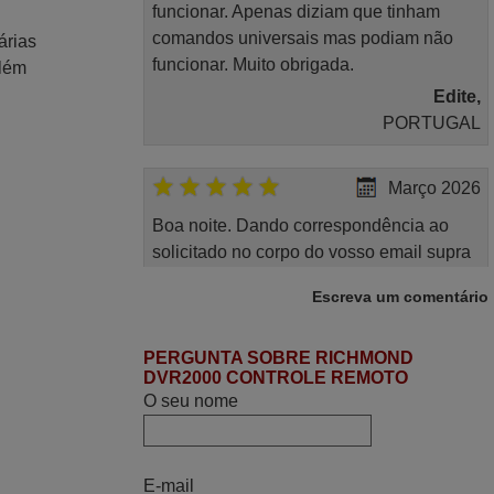
funcionar. Apenas diziam que tinham
comandos universais mas podiam não
árias
funcionar. Muito obrigada.
Além
Edite,
PORTUGAL
Março 2026
Boa noite. Dando correspondência ao
solicitado no corpo do vosso email supra
sobre a minha opinião, quero deixar aqui
Escreva um comentário
o meu testemunho sobre a experiência
que tive com a vossa Empresa durante a
minha encomenda supra: Acolhimento da
PERGUNTA SOBRE RICHMOND
DVR2000 CONTROLE REMOTO
encomenda, informação ao cliente,
O seu nome
clareza de instruções durante o processo,
qualidade do produto, cumprimento dos
prazos A TUDO ISTO DOU DOU A NOTA
E-mail
MÁXIMA DE 5 ESTRELAS.