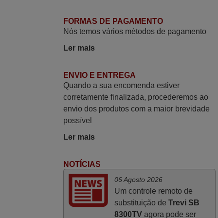
Muito atenciosos. Funciona na perfeição.
FORMAS DE PAGAMENTO
Obrigado
Nós temos vários métodos de pagamento
Manuela,
Ler mais
PORTUGAL
ENVIO E ENTREGA
Julho 2025
Quando a sua encomenda estiver
corretamente finalizada, procederemos ao
Ótimo produto!! Não precisa fazer
envio dos produtos com a maior brevidade
nenhuma programação. Recomendo
possível
muito!!
Rudinery,
Ler mais
PORTUGAL
NOTÍCIAS
Julho 2025
06 Agosto 2026
Um controle remoto de
A funcionar de imediato. 100%. Obrigado
substituição de
Trevi SB
Domingos Manuel,
8300TV
agora pode ser
PORTUGAL