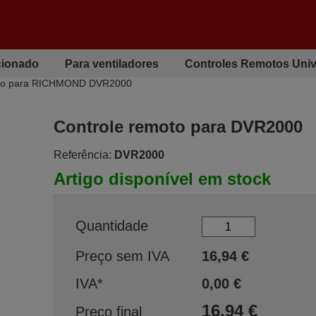
cionado
Para ventiladores
Controles Remotos Univ
oto para RICHMOND DVR2000
Controle remoto para DVR2000
Referência:
DVR2000
Artigo disponível em stock
Quantidade
Preço sem IVA
16,94
€
IVA*
0,00
€
16,94
€
Preço final