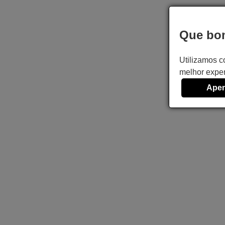
Que bom
Utilizamos c
melhor exper
Apen