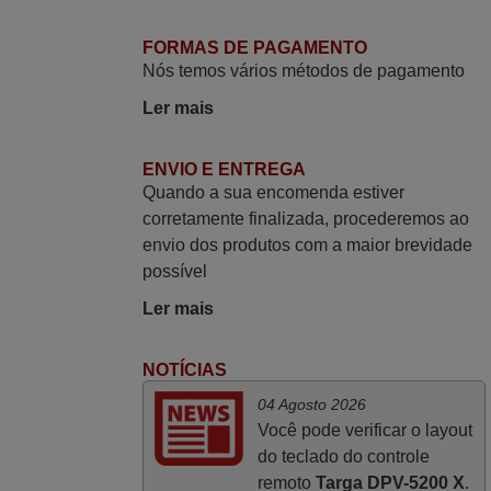
perfeito, a rapidez na entrega e a vossa
eficiência no processo. Gostaria de
FORMAS DE PAGAMENTO
salientar que foi de extrema importância a
Nós temos vários métodos de pagamento
vossa informação acerca de como usar o
Ler mais
comando sem usar por marca mas
passando pelos códigos. Ninguém em
loja nenhuma me tinha explicado como
ENVIO E ENTREGA
Quando a sua encomenda estiver
funcionar. Apenas diziam que tinham
corretamente finalizada, procederemos ao
comandos universais mas podiam não
envio dos produtos com a maior brevidade
funcionar. Muito obrigada.
possível
Edite,
PORTUGAL
Ler mais
Novembro 2025
NOTÍCIAS
04 Agosto 2026
Muito atenciosos. Funciona na perfeição.
Você pode verificar o layout
Obrigado
do teclado do controle
Manuela,
remoto
Targa DPV-5200 X
.
PORTUGAL