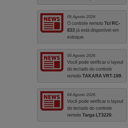
Abril 2025
05 Agosto 2026
O controle remoto
Tcl RC-
O comando veio bem embrulhado e
833
já está disponível em
protegido. Fez logo a emparelhamento
estoque.
com a televisão, sem problemas.
Funciona na perfeição. Recomendo
vivamente este produto e este site.
05 Agosto 2026
João,
Você pode verificar o layout
PORTUGAL
do teclado do controle
remoto
TAKARA VRT-199
.
04 Agosto 2026
Você pode verificar o layout
do teclado do controle
remoto
Targa LT3220
.