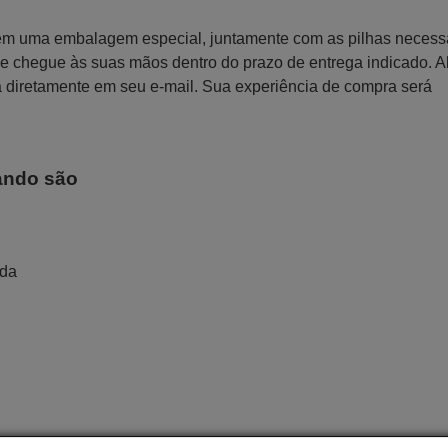
 em uma embalagem especial, juntamente com as pilhas necess
 que chegue às suas mãos dentro do prazo de entrega indicado. 
a diretamente em seu e-mail. Sua experiência de compra será
ando são
ada