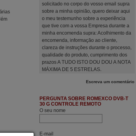
solicitado no corpo do vosso email supra
sobre a minha opinião, quero deixar aqui
árias
o meu testemunho sobre a experiência
Além
que tive com a vossa Empresa durante a
minha encomenda supra: Acolhimento da
encomenda, informação ao cliente,
clareza de instruções durante o processo,
qualidade do produto, cumprimento dos
prazos A TUDO ISTO DOU DOU A NOTA
MÁXIMA DE 5 ESTRELAS.
Sinceramente, faço votos para que assim
Escreva um comentário
continuem, pois infelizmente vai sendo
raro encontrar Empresas cuja relação
online com o cliente seja tão prática e
PERGUNTA SOBRE ROMEXCO DVB-T
30 G CONTROLE REMOTO
eficiente como a demonstrada por vós.
O seu nome
Apresento os meus cumprimentos.
Paulo,
PORTUGAL
E-mail