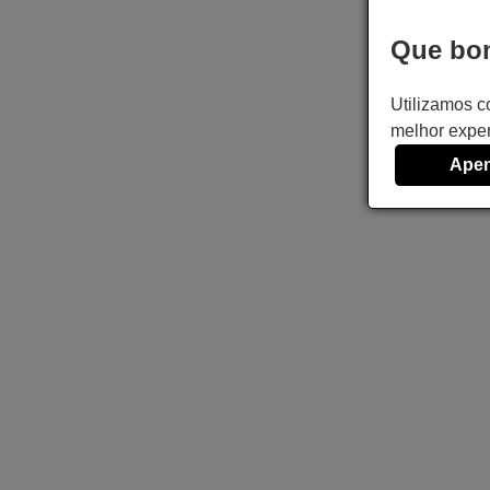
Que bom
Utilizamos c
melhor exper
Apen