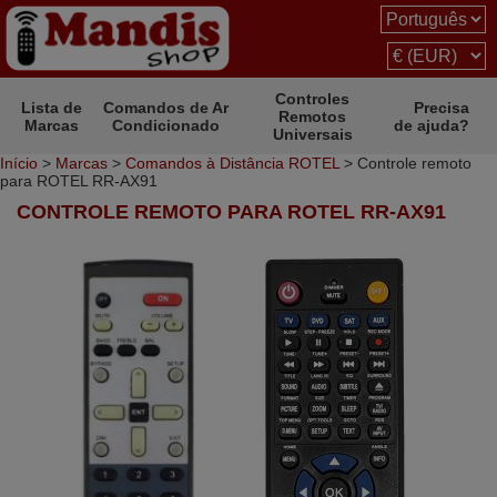
Controles
Lista de
Comandos de Ar
Precisa
Remotos
Marcas
Condicionado
de ajuda?
Universais
Início
>
Marcas
>
Comandos à Distância ROTEL
> Controle remoto
para ROTEL RR-AX91
CONTROLE REMOTO PARA ROTEL RR-AX91