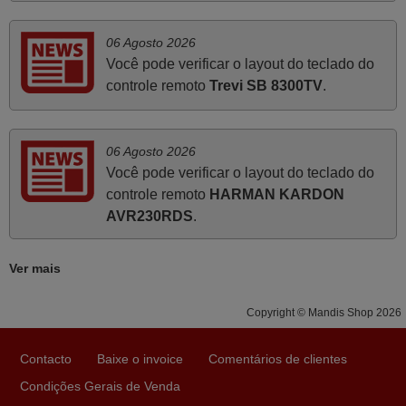
06 Agosto 2026
Maio 2025
Você pode verificar o layout do teclado do
controle remoto
Trevi SB 8300TV
.
Bom dia. Estou extremamente satisfeita com o comando
e seu funcionamento perfeito, a rapidez na entrega e a
vossa eficiência no processo. Gostaria de salientar que
foi de extrema importância a vossa informação acerca de
06 Agosto 2026
Você pode verificar o layout do teclado do
como usar o comando sem usar por marca mas
controle remoto
HARMAN KARDON
passando pelos códigos. Ninguém em loja nenhuma me
AVR230RDS
.
tinha explicado como funcionar. Apenas diziam que
tinham comandos universais mas podiam não funcionar.
Muito obrigada.
Ver mais
Edite,
PORTUGAL
Copyright © Mandis Shop 2026
Contacto
Baixe o invoice
Comentários de clientes
Março 2026
Condições Gerais de Venda
Boa noite. Dando correspondência ao solicitado no corpo