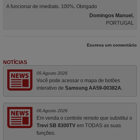
A funcionar de imediato. 100%. Obrigado
Domingos Manuel,
PORTUGAL
Abril 2025
Escreva um comentário
O comando veio bem embrulhado e protegido. Fez logo a
emparelhamento com a televisão, sem problemas.
NOTÍCIAS
Funciona na perfeição. Recomendo vivamente este
05 Agosto 2026
produto e este site.
Você pode acessar o mapa de botões
João,
interativo de
Samsung AA59-00382A
.
PORTUGAL
06 Agosto 2026
Novembro 2025
Em venda o controle remoto que substitui o
Muito atenciosos. Funciona na perfeição. Obrigado
Trevi SB 8300TV
em TODAS as suas
Manuela,
funções.
PORTUGAL