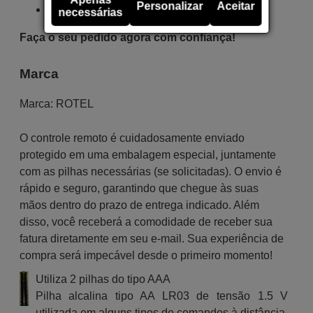
Personalizar
Aceitar
Certificado CE e RoHS
necessárias
Faça o seu pedido agora com confiança!
Marca
Marca:
ROTEL
O controle remoto é cuidadosamente enviado
protegido em uma embalagem especial, juntamente
com as pilhas necessárias (se solicitadas). O envio é
rápido e seguro, garantindo que chegue às suas
mãos dentro do prazo de entrega indicado. Além
disso, você receberá a comodidade de receber sua
fatura diretamente em seu e-mail. Sua experiência de
compra será impecável desde o primeiro momento!
Utiliza 2 pilhas do tipo AAA
Pilha alcalina tipo AA LR03 de tensão 1.5 V
utilizada em alguns tipos de comandos à distância.