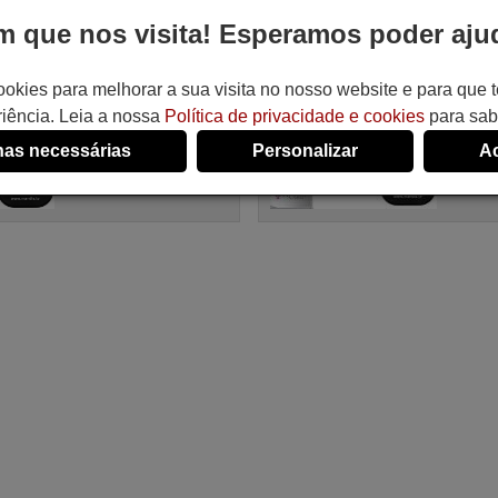
equivalente
equivalen
 que nos visita! Esperamos poder ajud
SCI001
WHV14
Artigo disponível em stock
Artigo dis
16,94 €
16,94
(IVA incluído)
ookies para melhorar a sua visita no nosso website e para que
SCIENTIFIC
SCIENT
iência. Leia a nossa
Política de privacidade e cookies
para sab
ATLANTA
ATLAN
as necessárias
Personalizar
Ac