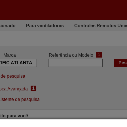
cionado
Para ventiladores
Controles Remotos Univ
i
Marca
Referência ou Modelo
de pesquisa
i
sca Avançada
istente de pesquisa
ito para você
Comandos à distância
Comandos 