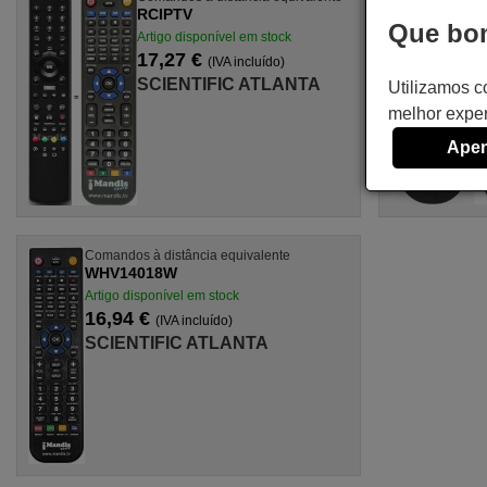
RCIPTV
Que bom
Artigo disponível em stock
17,27 €
(IVA incluído)
SCIENTIFIC ATLANTA
Utilizamos c
melhor exper
Apen
Comandos à distância equivalente
WHV14018W
Artigo disponível em stock
16,94 €
(IVA incluído)
SCIENTIFIC ATLANTA