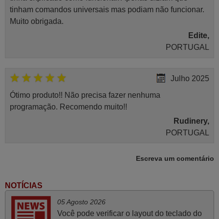
tinham comandos universais mas podiam não funcionar.
Muito obrigada.
Edite,
PORTUGAL
Julho 2025
Ótimo produto!! Não precisa fazer nenhuma
programação. Recomendo muito!!
Rudinery,
PORTUGAL
Escreva um comentário
Março 2026
Boa noite. Dando correspondência ao solicitado no corpo
NOTÍCIAS
do vosso email supra sobre a minha opinião, quero
05 Agosto 2026
deixar aqui o meu testemunho sobre a experiência que
Você pode verificar o layout do teclado do
tive com a vossa Empresa durante a minha encomenda