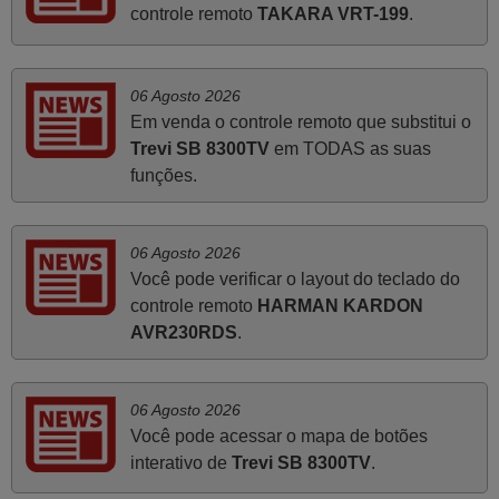
controle remoto
TAKARA VRT-199
.
supra: Acolhimento da encomenda, informação ao
cliente, clareza de instruções durante o processo,
qualidade do produto, cumprimento dos prazos A TUDO
06 Agosto 2026
ISTO DOU DOU A NOTA MÁXIMA DE 5 ESTRELAS.
Em venda o controle remoto que substitui o
Sinceramente, faço votos para que assim continuem, pois
Trevi SB 8300TV
em TODAS as suas
infelizmente vai sendo raro encontrar Empresas cuja
funções.
relação online com o cliente seja tão prática e eficiente
como a demonstrada por vós. Apresento os meus
cumprimentos.
06 Agosto 2026
Paulo,
Você pode verificar o layout do teclado do
PORTUGAL
controle remoto
HARMAN KARDON
AVR230RDS
.
Novembro 2025
Muito atenciosos. Funciona na perfeição. Obrigado
06 Agosto 2026
Manuela,
Você pode acessar o mapa de botões
PORTUGAL
interativo de
Trevi SB 8300TV
.