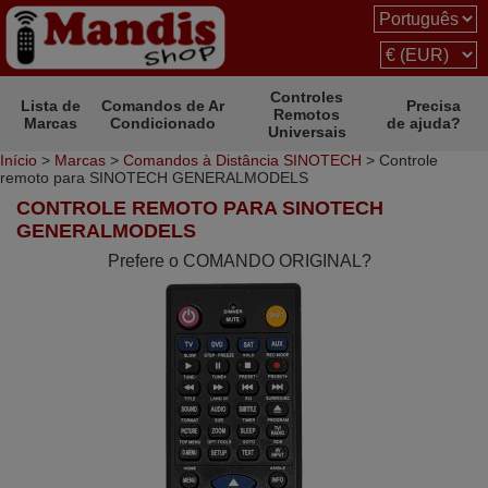
Controles
Lista de
Comandos de Ar
Precisa
Remotos
Marcas
Condicionado
de ajuda?
Universais
Início
>
Marcas
>
Comandos à Distância SINOTECH
> Controle
remoto para SINOTECH GENERALMODELS
CONTROLE REMOTO PARA SINOTECH
GENERALMODELS
Prefere o COMANDO ORIGINAL?