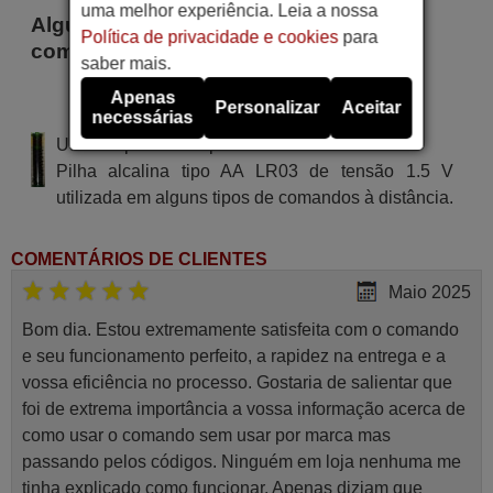
uma melhor experiência. Leia a nossa
Alguns dos modelos que utilizam este
Política de privacidade e cookies
para
comando são
saber mais.
SINOTECH
Apenas
Personalizar
Aceitar
GENERALMODELS
necessárias
Utiliza 2 pilhas do tipo AAA
Pilha alcalina tipo AA LR03 de tensão 1.5 V
utilizada em alguns tipos de comandos à distância.
COMENTÁRIOS DE CLIENTES
Maio 2025
Bom dia. Estou extremamente satisfeita com o comando
e seu funcionamento perfeito, a rapidez na entrega e a
vossa eficiência no processo. Gostaria de salientar que
foi de extrema importância a vossa informação acerca de
como usar o comando sem usar por marca mas
passando pelos códigos. Ninguém em loja nenhuma me
tinha explicado como funcionar. Apenas diziam que