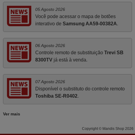
Francisco Alexandre,
05 Agosto 2026
PORTUGAL
Você pode acessar o mapa de botões
interativo de
Samsung AA59-00382A
.
Abril 2025
O comando veio bem embrulhado e protegido. Fez logo a
06 Agosto 2026
emparelhamento com a televisão, sem problemas.
Controle remoto de substituição
Trevi SB
Funciona na perfeição. Recomendo vivamente este
8300TV
já está à venda.
produto e este site.
João,
PORTUGAL
07 Agosto 2026
Disponível o substituto do controle remoto
Toshiba SE-R0402
.
Julho 2025
A funcionar de imediato. 100%. Obrigado
Ver mais
Domingos Manuel,
PORTUGAL
Copyright © Mandis Shop 2026