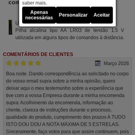
comando são
saber mais.
Apenas
SKYLINE GENERALMODELS
Personalizar
Aceitar
necessárias
Utiliza 2 pilhas do tipo AAA
Pilha alcalina tipo AA LR03 de tensão 1.5 V
utilizada em alguns tipos de comandos à distância.
COMENTÁRIOS DE CLIENTES
Março 2026
Boa noite. Dando correspondência ao solicitado no corpo
do vosso email supra sobre a minha opinião, quero
deixar aqui o meu testemunho sobre a experiência que
tive com a vossa Empresa durante a minha encomenda
supra: Acolhimento da encomenda, informação ao
cliente, clareza de instruções durante o processo,
qualidade do produto, cumprimento dos prazos A TUDO
ISTO DOU DOU A NOTA MÁXIMA DE 5 ESTRELAS.
Sinceramente, faço votos para que assim continuem, pois