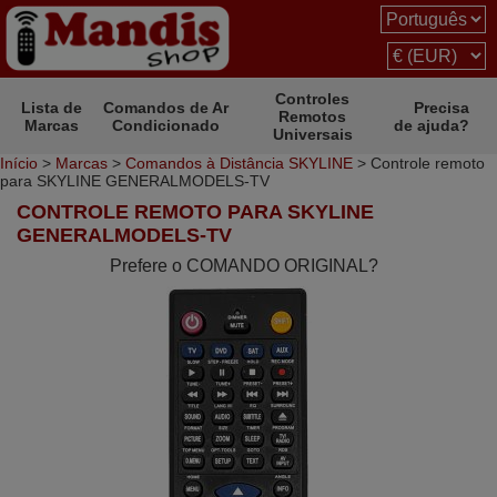
Controles
Lista de
Comandos de Ar
Precisa
Remotos
Marcas
Condicionado
de ajuda?
Universais
Início
>
Marcas
>
Comandos à Distância SKYLINE
> Controle remoto
para SKYLINE GENERALMODELS-TV
CONTROLE REMOTO PARA SKYLINE
GENERALMODELS-TV
Prefere o COMANDO ORIGINAL?