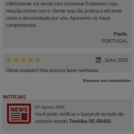
infelizmente vai sendo raro encontrar Empresas cuja
relação online com o cliente seja tão prática e eficiente
como a demonstrada por vós. Apresento os meus
cumprimentos.
Paulo,
PORTUGAL
Julho 2025
Ótimo produto!! Não precisa fazer nenhuma
programação. Recomendo muito!!
Escreva um comentário
Rudinery,
PORTUGAL
NOTÍCIAS
07 Agosto 2026
Junho 2025
Você pode verificar o layout do teclado do
controle remoto
Toshiba SE-R0402
.
Já recebi o comando bem embalado mas não é de
origem mas trabalha bem, obrigada!..