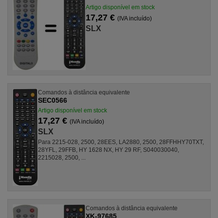
Artigo disponível em stock
17,27 €
(IVA incluído)
SLX
Comandos à distância equivalente
SEC0566
Artigo disponível em stock
17,27 €
(IVA incluído)
SLX
Para 2215-028, 2500, 28EES, LA2880, 2500, 28FFHHY70TXT,
28YFL, 29FFB, HY 1628 NX, HY 29 RF, S040030040,
2215028, 2500, ...
Comandos à distância equivalente
XK-97685