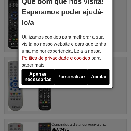
Que bom que nos visita!
Artigo disponível em stock
17,27 €
Esperamos poder ajudá-
(IVA incluído)
SLX
lo/a
Para 930
Utilizamos cookies para melhorar a sua
visita no nosso website e para que tenha
uma melhor experiência. Leia a nossa
Política de privacidade e cookies
para
Comandos à distância equivalente
saber mais.
SEC2870
Artigo disponível em stock
Apenas
Personalizar
Aceitar
17,27 €
necessárias
(IVA incluído)
SLX
Comandos à distância equivalente
SEC3481