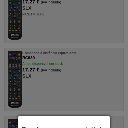
17,27 €
(IVA incluído)
SLX
Para TM 3603
Comandos à distância equivalente
RC930
Artigo disponível em stock
17,27 €
(IVA incluído)
SLX
Comandos à distância equivalente
SLX 930