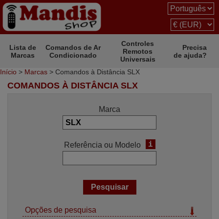
Controles
Lista de
Comandos de Ar
Precisa
Remotos
Marcas
Condicionado
de ajuda?
Universais
Início
>
Marcas
> Comandos à Distância SLX
COMANDOS À DISTÂNCIA SLX
Marca
i
Referência ou Modelo
Opções de pesquisa