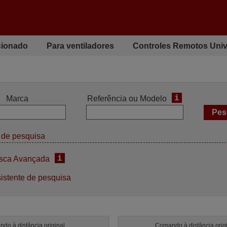
cionado
Para ventiladores
Controles Remotos Univ
i
Marca
Referência ou Modelo
de pesquisa
i
sca Avançada
istente de pesquisa
do à distância original
Comando à distância orig