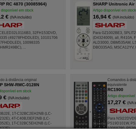
P RC 4870 (30085964)
SHARP Unitronic Air
o disponível em stock
Artigo disponível em stock
12 €
16,94 €
(IVA incluído)
(IVA incluído)
 CELED32L0116B3, 32FH153DVD,
Para GZ1002BE3, SPLI
8335 (49278FHDDLED), 10101706
(D4324009), all, R410A,
87FHDDLED), 10098335
ALD3000, DBM535AM, L
HMR249BC), ...
DBO335AG, MSCA12YV, MS
o à distância original
Comandos à dist
P SHW-RMC-0128N
equivalente
RC1900
disponível em stock
Artigo disponível
9 €
(IVA incluído)
17,27 €
(IVA 
0BJ2E, 1T-C32BC2EH2NB (LC-
32E), 4T-C40BJ3EF2NB (LC-
Para NSI22DVD9
352E), 1T-C32BC5EH2NB (LC-
PS19D101W, P
32E), ...
10068790, PS2
10067932, 1006 