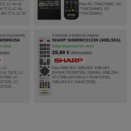
0 E, LC 40 LE
Para SC-7700CDMK2, SC-
H 77 S, LC 46
7700CDHMK2, SC-
 DH 77 S, LC 52
7700CDEMK2
cia equivalente
Comando à distância original
B058WJSA
SHARP SHWRMC0133N (40BL5EA)
em stock
Artigo disponível em stock
28,88 €
cluído)
(IVA incluído)
, LC-
Para 40BL5EA, 50BL6EA, 43BL5EA
 LE 752 E, LC-
(D43UK7553EB78S), 32BI3EA, 65BL2EA,
LE750E, LC-
4T-C55BL2EF2AB (LC-55UK7253E),
LE752E, LC-
43BL2EA (LC-43UK7253E), ...
751E, ...