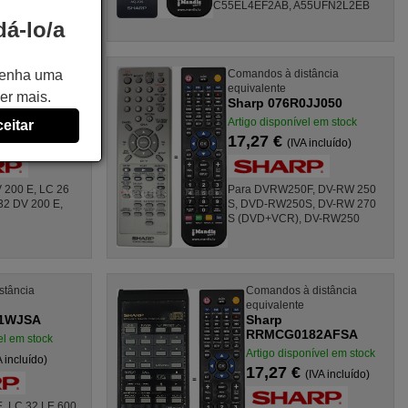
1006 5190, 1006
C55EL4EF2AB, A55UFN2L2EB
á-lo/a
stância
Comandos à distância
 tenha uma
equivalente
er mais.
0RV011
Sharp 076R0JJ050
vel em stock
Artigo disponível em stock
eitar
17,27 €
A incluído)
(IVA incluído)
 200 E, LC 26
Para DVRW250F, DV-RW 250
32 DV 200 E,
S, DVD-RW250S, DV-RW 270
S (DVD+VCR), DV-RW250
stância
Comandos à distância
equivalente
71WJSA
Sharp
RRMCG0182AFSA
el em stock
Artigo disponível em stock
A incluído)
17,27 €
(IVA incluído)
, LC 32 LE 600