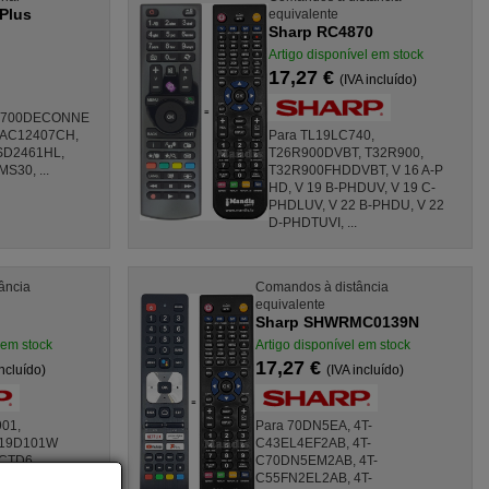
 Plus
equivalente
Sharp RC4870
Artigo disponível em stock
17,27 €
(IVA incluído)
T2700DECONNE
 FAC12407CH,
Para TL19LC740,
SD2461HL,
T26R900DVBT, T32R900,
30, ...
T32R900FHDDVBT, V 16 A-P
HD, V 19 B-PHDUV, V 19 C-
PHDLUV, V 22 B-PHDU, V 22
D-PHDTUVI, ...
ância
Comandos à distância
equivalente
Sharp SHWRMC0139N
 em stock
Artigo disponível em stock
17,27 €
incluído)
(IVA incluído)
01,
Para 70DN5EA, 4T-
S19D101W
C43EL4EF2AB, 4T-
6CTD6
C70DN5EM2AB, 4T-
41 59, 1006 41
C55FN2EL2AB, 4T-