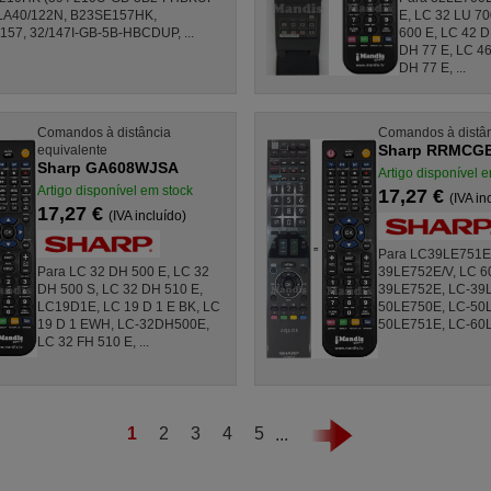
LA40/122N, B23SE157HK,
E, LC 32 LU 70
57, 32/147I-GB-5B-HBCDUP, ...
600 E, LC 42 D
DH 77 E, LC 46
DH 77 E, ...
Comandos à distância
Comandos à distân
Sharp RRMCG
equivalente
Sharp GA608WJSA
Artigo disponível 
Artigo disponível em stock
17,27 €
(IVA in
17,27 €
(IVA incluído)
Para LC39LE751E
Para LC 32 DH 500 E, LC 32
39LE752E/V, LC 60
DH 500 S, LC 32 DH 510 E,
39LE752E, LC-39
LC19D1E, LC 19 D 1 E BK, LC
50LE750E, LC-50
19 D 1 EWH, LC-32DH500E,
50LE751E, LC-60LE
LC 32 FH 510 E, ...
1
2
3
4
5
...