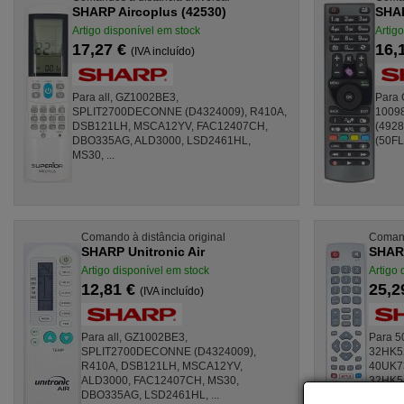
SHARP Aircoplus (42530)
SHAR
Artigo disponível em stock
Artig
17,27 €
16,
(IVA incluído)
Para all, GZ1002BE3,
Para
SPLIT2700DECONNE (D4324009), R410A,
1009
DSB121LH, MSCA12YV, FAC12407CH,
(492
DBO335AG, ALD3000, LSD2461HL,
(50FL
MS30, ...
Comando à distância original
Comand
SHARP Unitronic Air
SHAR
Artigo disponível em stock
Artigo 
12,81 €
25,2
(IVA incluído)
Para all, GZ1002BE3,
Para 5
SPLIT2700DECONNE (D4324009),
32HK52
R410A, DSB121LH, MSCA12YV,
40UK7
ALD3000, FAC12407CH, MS30,
32HK54
DBO335AG, LSD2461HL, ...