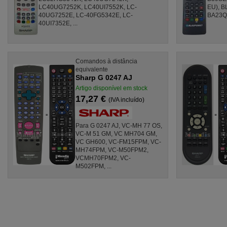
LC40UG7252K, LC40UI7552K, LC-
EU), B
40UG7252E, LC-40FG5342E, LC-
BA23Q1
40UI7352E, ...
Comandos à distância
equivalente
Sharp G 0247 AJ
Artigo disponível em stock
17,27 €
(IVA incluído)
Para G 0247 AJ, VC-MH 77 OS,
VC-M 51 GM, VC MH704 GM,
VC GH600, VC-FM15FPM, VC-
MH74FPM, VC-M50FPM2,
VCMH70FPM2, VC-
M502FPM, ...