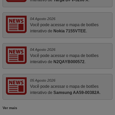
Maio 2025
Bom dia. Estou extremamente satisfeita com o comando
e seu funcionamento perfeito, a rapidez na entrega e a
04 Agosto 2026
vossa eficiência no processo. Gostaria de salientar que
Você pode acessar o mapa de botões
foi de extrema importância a vossa informação acerca de
interativo de
Nokia 7155VTEE
.
como usar o comando sem usar por marca mas
passando pelos códigos. Ninguém em loja nenhuma me
tinha explicado como funcionar. Apenas diziam que
04 Agosto 2026
tinham comandos universais mas podiam não funcionar.
Você pode acessar o mapa de botões
Muito obrigada.
interativo de
N2QAYB000572
.
Edite,
PORTUGAL
05 Agosto 2026
Você pode acessar o mapa de botões
Abril 2025
interativo de
Samsung AA59-00382A
.
O comando veio bem embrulhado e protegido. Fez logo a
emparelhamento com a televisão, sem problemas.
Ver mais
Funciona na perfeição. Recomendo vivamente este