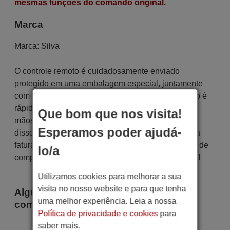
mesmas funções do comando original.
Marca
Marca:
Silva
O controle remoto é cuidadosamente enviado
protegido em uma embalagem especial, juntamente
com as pilhas necessárias (se solicitadas). O envio é
rápido e seguro, garantindo que chegue às suas
Que bom que nos visita!
mãos dentro do prazo de entrega indicado. Além
Esperamos poder ajudá-
disso, você receberá a comodidade de receber sua
fatura diretamente em seu e-mail. Sua experiência de
lo/a
compra será impecável desde o primeiro momento!
Utilizamos cookies para melhorar a sua
visita no nosso website e para que tenha
Alguns dos modelos que utilizam este
uma melhor experiência. Leia a nossa
comando são
Política de privacidade e cookies
para
Silva SILVA 14"
saber mais.