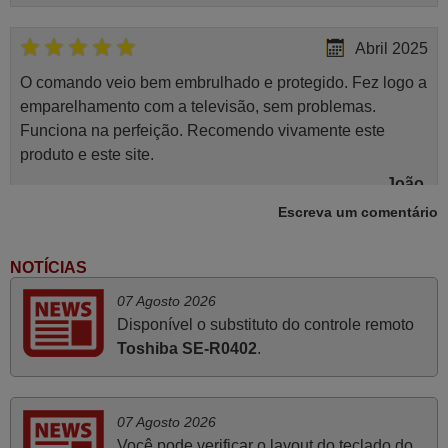
Abril 2025
O comando veio bem embrulhado e protegido. Fez logo a
emparelhamento com a televisão, sem problemas.
Funciona na perfeição. Recomendo vivamente este
produto e este site.
João,
PORTUGAL
Escreva um comentário
NOTÍCIAS
Novembro 2025
07 Agosto 2026
Muito atenciosos. Funciona na perfeição. Obrigado
Disponível o substituto do controle remoto
Manuela,
Toshiba SE-R0402
.
PORTUGAL
Março 2026
07 Agosto 2026
Você pode verificar o layout do teclado do