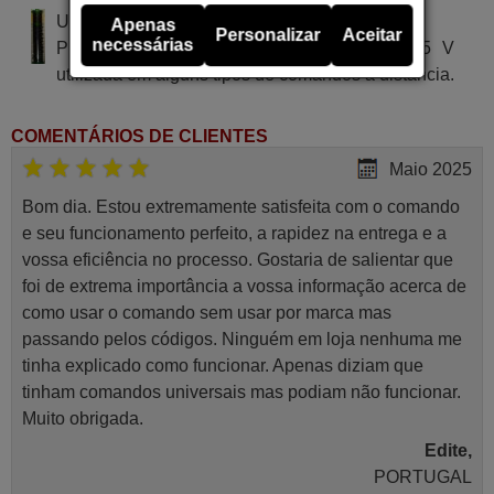
Utiliza 2 pilhas do tipo AAA
Apenas
Personalizar
Aceitar
necessárias
Pilha alcalina tipo AA LR03 de tensão 1.5 V
utilizada em alguns tipos de comandos à distância.
COMENTÁRIOS DE CLIENTES
Maio 2025
Bom dia. Estou extremamente satisfeita com o comando
e seu funcionamento perfeito, a rapidez na entrega e a
vossa eficiência no processo. Gostaria de salientar que
foi de extrema importância a vossa informação acerca de
como usar o comando sem usar por marca mas
passando pelos códigos. Ninguém em loja nenhuma me
tinha explicado como funcionar. Apenas diziam que
tinham comandos universais mas podiam não funcionar.
Muito obrigada.
Edite,
PORTUGAL