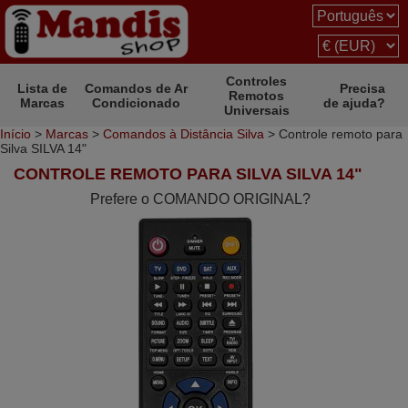
Controles
Lista de
Comandos de Ar
Precisa
Remotos
Marcas
Condicionado
de ajuda?
Universais
Início
>
Marcas
>
Comandos à Distância Silva
> Controle remoto para
Silva SILVA 14"
CONTROLE REMOTO PARA SILVA SILVA 14"
Prefere o COMANDO ORIGINAL?