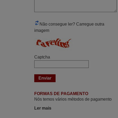
Domingos Manuel,
PORTUGAL
Não consegue ler? Carregue outra
Abril 2025
imagem
O comando veio bem embrulhado e
protegido. Fez logo a emparelhamento
com a televisão, sem problemas.
Funciona na perfeição. Recomendo
Captcha
vivamente este produto e este site.
João,
PORTUGAL
Julho 2025
FORMAS DE PAGAMENTO
Ótimo produto!! Não precisa fazer
Nós temos vários métodos de pagamento
nenhuma programação. Recomendo
Ler mais
muito!!
Rudinery,