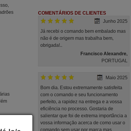
isso,
padrões
COMENTÁRIOS DE CLIENTES
Junho 2025
Já recebi o comando bem embalado mas
não é de origem mas trabalha bem,
obrigada!..
Francisco Alexandre,
PORTUGAL
Maio 2025
Bom dia. Estou extremamente satisfeita
árias
com o comando e seu funcionamento
Além
perfeito, a rapidez na entrega e a vossa
eficiência no processo. Gostaria de
salientar que foi de extrema importância a
vossa informação acerca de como usar o
ontrole
comando sem usar por marca mas