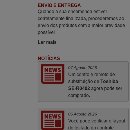
ENVIO E ENTREGA
PORTUGAL
Quando a sua encomenda estiver
corretamente finalizada, procederemos ao
Março 2026
envio dos produtos com a maior brevidade
possível
Boa noite. Dando correspondência ao
solicitado no corpo do vosso email supra
Ler mais
sobre a minha opinião, quero deixar aqui
o meu testemunho sobre a experiência
NOTÍCIAS
que tive com a vossa Empresa durante a
07 Agosto 2026
minha encomenda supra: Acolhimento da
Um controle remoto de
encomenda, informação ao cliente,
substituição de
Toshiba
clareza de instruções durante o processo,
SE-R0402
agora pode ser
qualidade do produto, cumprimento dos
comprado.
prazos A TUDO ISTO DOU DOU A NOTA
MÁXIMA DE 5 ESTRELAS.
Sinceramente, faço votos para que assim
06 Agosto 2026
continuem, pois infelizmente vai sendo
Você pode verificar o layout
raro encontrar Empresas cuja relação
do teclado do controle