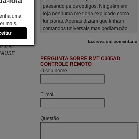
á-lo/a
passando pelos códigos. Ninguém em
IO, 2
loja nenhuma me tinha explicado como
DIO, 6
 tenha uma
funcionar. Apenas diziam que tinham
, 0/10
er mais.
comandos universais mas podiam não
TION,
eitar
funcionar. Muito obrigada.
ESET,
Escreva um comentário
Edite,
RADIO,
PORTUGAL
/PAUSE
PERGUNTA SOBRE RMT-C305AD
CONTROLE REMOTO
O seu nome
Novembro 2025
Muito atenciosos. Funciona na perfeição.
Obrigado
E-mail
Manuela,
PORTUGAL
Questão
Julho 2025
A funcionar de imediato. 100%. Obrigado