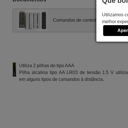
Que bom
Utilizamos c
Comandos de controle remoto
melhor exper
Apen
Utiliza 2 pilhas do tipo AAA
Pilha alcalina tipo AA LR03 de tensão 1.5 V utiliz
em alguns tipos de comandos à distância.