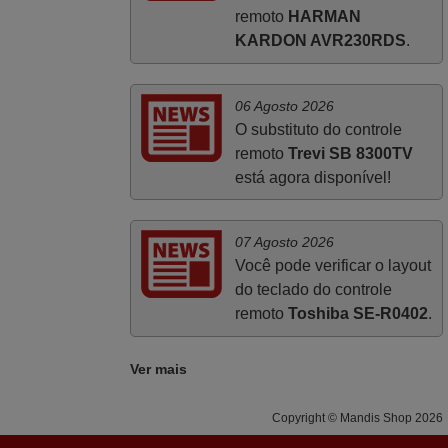
online com o cliente seja tão prática e
remoto
HARMAN
eficiente como a demonstrada por vós.
KARDON AVR230RDS
.
Apresento os meus cumprimentos.
Paulo,
PORTUGAL
06 Agosto 2026
O substituto do controle
remoto
Trevi SB 8300TV
está agora disponível!
07 Agosto 2026
Você pode verificar o layout
do teclado do controle
remoto
Toshiba SE-R0402
.
Ver mais
Copyright © Mandis Shop 2026