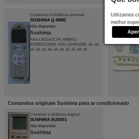
Utilizamos c
Comandos à distância universal
SUSHIMA Q-988E
melhor exper
Não disponível
Apen
Sushima
Para LM2162C2N, AMB852
852885210000, HSU-10H03(DB), all, all,
all, all, all, all, all, all, all, all, all, all
Comandos originais Sushima para ar condicionado
Comando à distância original
SUSHIMA SUS001
Não disponível
Sushima