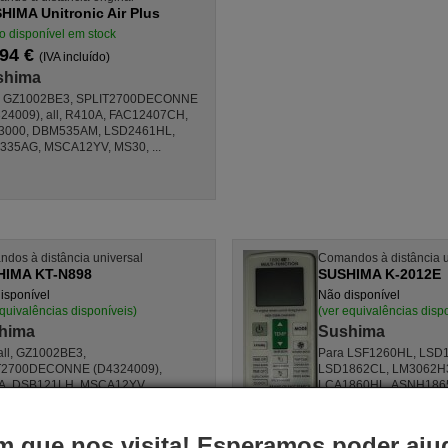
HIMA Unitronic Air Plus
go disponível em stock
,94 €
(IVA incluído)
shima
a GZ1002BE3, SPLIT2700DECONNE
24009), all, R410A, FAC12407CH,
3000, DBM535AM, LSD2461HL,
35AG, MSCA12YV, MS30, ...
dos à distância universal
Comandos à distância u
HIMA KT-N898
SUSHIMA K-2012E
isponível
Não disponível
equivalências disponíveis)
(ver equivalências disp
hima
Sushima
all, GZ1002BE3,
Para LSF1260HL, LSD
T2700DECONNE (D4324009),
LSD1862CL, LM3062H
A, DSB121LH, MSCA12YV,
LCA1860HL, ASNH186
2407CH, DBO335AG, ALD3000,
0150580000 (PACS120
61HL, MS30, ...
AC35ONOFFQC 42500002,
 que nos visita! Esperamos poder ajud