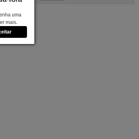
 tenha uma
er mais.
eitar