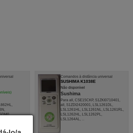
niversal
Comandos à distância universal
SUSHIMA K1038E
Não disponível
oníveis)
Sushima
Para all, CSE15CKP, S1ZKI0710401,
1862HL,
all, S1ZDI2420001, LSL1261DL,
3N,
LSL1261HL, LSL1261NL, LSL1261RL,
5DM0,
LSL1262HL, LSL1262PL,
0HP),
LSL1264AL, ...
 all, ...
á-lo/a