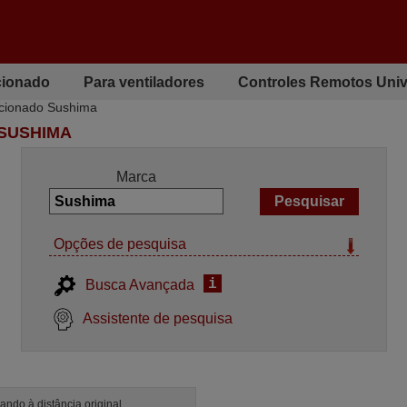
cionado
Para ventiladores
Controles Remotos Univ
icionado Sushima
 SUSHIMA
Marca
Opções de pesquisa
i
Busca Avançada
Assistente de pesquisa
ndo à distância original