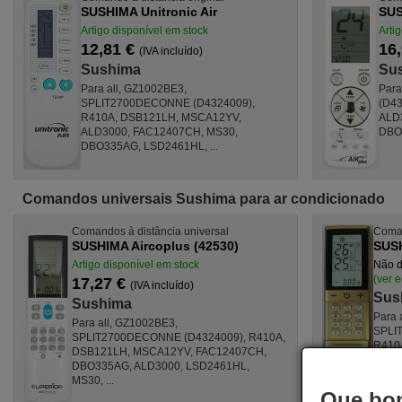
SUSHIMA Unitronic Air
SUS
Artigo disponível em stock
Arti
12,81 €
16
(IVA incluído)
Sushima
Su
Para all, GZ1002BE3,
Par
SPLIT2700DECONNE (D4324009),
(D43
R410A, DSB121LH, MSCA12YV,
ALD
ALD3000, FAC12407CH, MS30,
DBO3
DBO335AG, LSD2461HL, ...
Comandos universais Sushima para ar condicionado
Comandos à distância universal
Coman
SUSHIMA Aircoplus (42530)
SUS
Artigo disponível em stock
Não d
(ver 
17,27 €
(IVA incluído)
Sus
Sushima
Para 
Para all, GZ1002BE3,
SPLI
SPLIT2700DECONNE (D4324009), R410A,
R410
DSB121LH, MSCA12YV, FAC12407CH,
FAC1
DBO335AG, ALD3000, LSD2461HL,
LSD24
MS30, ...
Que bom