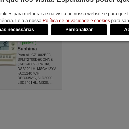
ookies para melhorar a sua visita no nosso website e para que
Comandos à distância
universal
iência. Leia a nossa
Política de privacidade e cookies
para sab
SUSHIMA KT-PIR1
(AIR-SENSOR)
as necessárias
Personalizar
Ac
Não disponível
(ver equivalências
disponíveis)
Sushima
Para all, GZ1002BE3,
SPLIT2700DECONNE
(D4324009), R410A,
DSB121LH, MSCA12YV,
FAC12407CH,
DBO335AG, ALD3000,
LSD2461HL, MS30, ...