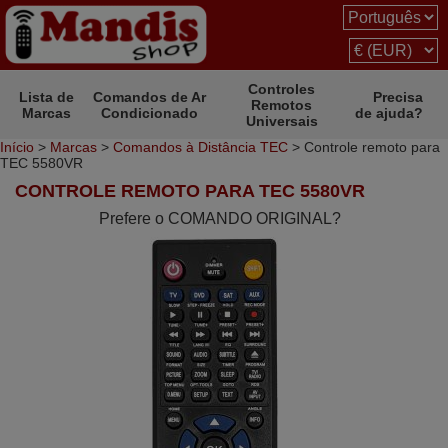
Controles
Lista de
Comandos de Ar
Precisa
Remotos
Marcas
Condicionado
de ajuda?
Universais
Início
>
Marcas
>
Comandos à Distância TEC
> Controle remoto para
TEC 5580VR
CONTROLE REMOTO PARA TEC 5580VR
Prefere o COMANDO ORIGINAL?