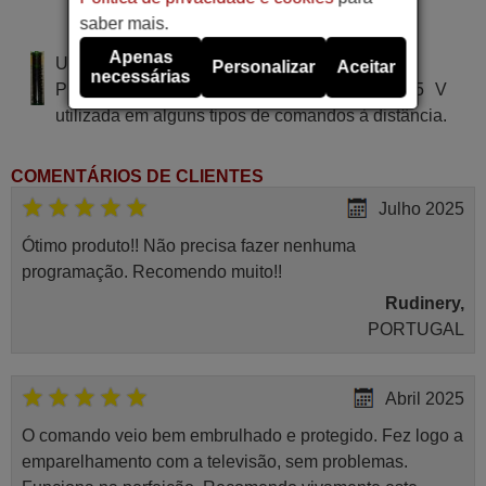
saber mais.
TEC 5580 VR
Apenas
Utiliza 2 pilhas do tipo AAA
Personalizar
Aceitar
necessárias
Pilha alcalina tipo AA LR03 de tensão 1.5 V
utilizada em alguns tipos de comandos à distância.
COMENTÁRIOS DE CLIENTES
Julho 2025
Ótimo produto!! Não precisa fazer nenhuma
programação. Recomendo muito!!
Rudinery,
PORTUGAL
Abril 2025
O comando veio bem embrulhado e protegido. Fez logo a
emparelhamento com a televisão, sem problemas.