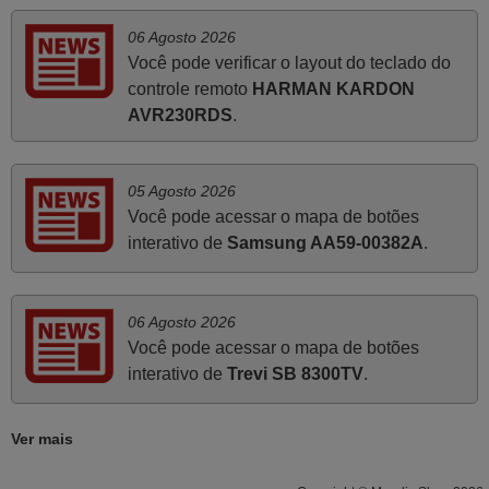
Maio 2025
06 Agosto 2026
Bom dia. Estou extremamente satisfeita com o comando
Você pode verificar o layout do teclado do
e seu funcionamento perfeito, a rapidez na entrega e a
controle remoto
HARMAN KARDON
vossa eficiência no processo. Gostaria de salientar que
AVR230RDS
.
foi de extrema importância a vossa informação acerca de
como usar o comando sem usar por marca mas
passando pelos códigos. Ninguém em loja nenhuma me
05 Agosto 2026
tinha explicado como funcionar. Apenas diziam que
Você pode acessar o mapa de botões
tinham comandos universais mas podiam não funcionar.
interativo de
Samsung AA59-00382A
.
Muito obrigada.
Edite,
06 Agosto 2026
PORTUGAL
Você pode acessar o mapa de botões
interativo de
Trevi SB 8300TV
.
Novembro 2025
Muito atenciosos. Funciona na perfeição. Obrigado
Ver mais
Manuela,
PORTUGAL