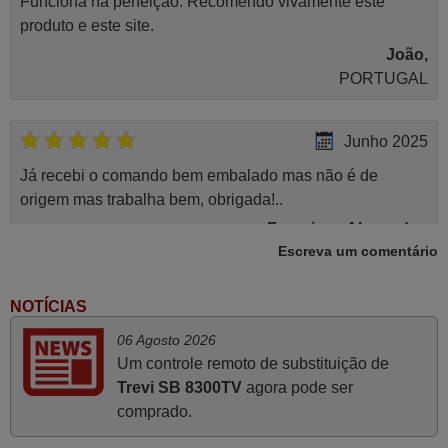
Funciona na perfeição. Recomendo vivamente este
produto e este site.
João,
PORTUGAL
Junho 2025
Já recebi o comando bem embalado mas não é de
origem mas trabalha bem, obrigada!..
Francisco Alexandre,
Escreva um comentário
PORTUGAL
NOTÍCIAS
Julho 2025
06 Agosto 2026
A funcionar de imediato. 100%. Obrigado
Um controle remoto de substituição de
Domingos Manuel,
Trevi SB 8300TV
agora pode ser
PORTUGAL
comprado.