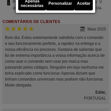
Apenas
Pilha alcalina tipo AA LR03 de tensão 1.5 V
Personalizar
Aceitar
necessárias
utilizada em alguns tipos de comandos à distância.
COMENTÁRIOS DE CLIENTES
Maio 2025
Bom dia. Estou extremamente satisfeita com o comando
e seu funcionamento perfeito, a rapidez na entrega e a
vossa eficiência no processo. Gostaria de salientar que
foi de extrema importância a vossa informação acerca de
como usar o comando sem usar por marca mas
passando pelos códigos. Ninguém em loja nenhuma me
tinha explicado como funcionar. Apenas diziam que
tinham comandos universais mas podiam não funcionar.
Muito obrigada.
Edite,
PORTUGAL