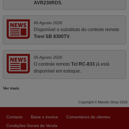
AVR230RDS
.
como a demonstrada por vós. Apresento os meus
cumprimentos.
Paulo,
06 Agosto 2026
PORTUGAL
Disponível o substituto do controle remoto
Trevi SB 8300TV
.
Abril 2025
O comando veio bem embrulhado e protegido. Fez logo a
05 Agosto 2026
emparelhamento com a televisão, sem problemas.
O controle remoto
Tcl RC-833
já está
Funciona na perfeição. Recomendo vivamente este
disponível em estoque.
produto e este site.
João,
Ver mais
PORTUGAL
Copyright © Mandis Shop 2026
Julho 2025
Contacto
Baixe o invoice
Comentários de clientes
A funcionar de imediato. 100%. Obrigado
Condições Gerais de Venda
Domingos Manuel,