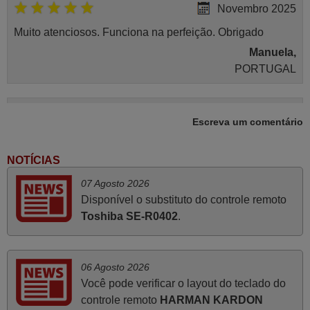
Novembro 2025
Muito atenciosos. Funciona na perfeição. Obrigado
Manuela,
PORTUGAL
Março 2026
Escreva um comentário
Boa noite. Dando correspondência ao solicitado no corpo
do vosso email supra sobre a minha opinião, quero
NOTÍCIAS
deixar aqui o meu testemunho sobre a experiência que
07 Agosto 2026
tive com a vossa Empresa durante a minha encomenda
Disponível o substituto do controle remoto
supra: Acolhimento da encomenda, informação ao
Toshiba SE-R0402
.
cliente, clareza de instruções durante o processo,
qualidade do produto, cumprimento dos prazos A TUDO
ISTO DOU DOU A NOTA MÁXIMA DE 5 ESTRELAS.
06 Agosto 2026
Sinceramente, faço votos para que assim continuem, pois
Você pode verificar o layout do teclado do
infelizmente vai sendo raro encontrar Empresas cuja
controle remoto
HARMAN KARDON
relação online com o cliente seja tão prática e eficiente