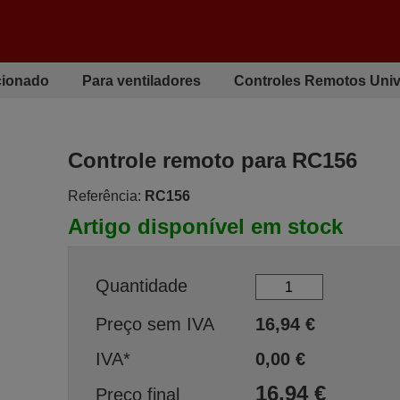
cionado
Para ventiladores
Controles Remotos Univ
Controle remoto para RC156
Referência:
RC156
Artigo disponível em stock
Quantidade
Preço sem IVA
16,94
€
IVA*
0,00
€
16,94
€
Preço final