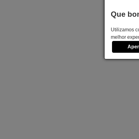
Que bom
Utilizamos c
melhor exper
Apen