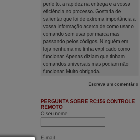
perfeito, a rapidez na entrega e a vossa
eficiência no processo. Gostaria de
salientar que foi de extrema importância a
vossa informação acerca de como usar o
comando sem usar por marca mas
passando pelos códigos. Ninguém em
loja nenhuma me tinha explicado como
funcionar. Apenas diziam que tinham
comandos universais mas podiam não
funcionar. Muito obrigada.
Edite,
Escreva um comentário
PORTUGAL
PERGUNTA SOBRE RC156 CONTROLE
Junho 2025
REMOTO
O seu nome
Já recebi o comando bem embalado mas
não é de origem mas trabalha bem,
obrigada!..
E-mail