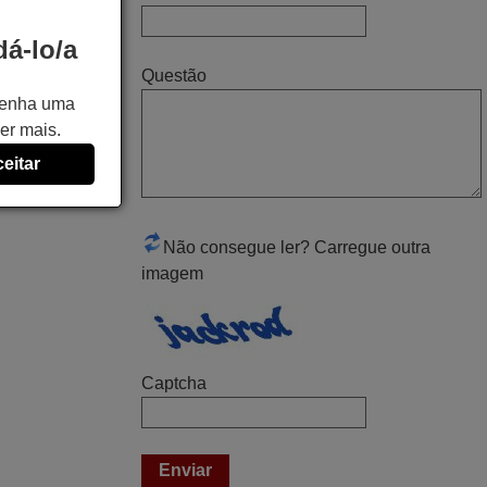
Francisco Alexandre,
PORTUGAL
á-lo/a
Questão
Julho 2025
 tenha uma
A funcionar de imediato. 100%. Obrigado
er mais.
Domingos Manuel,
eitar
PORTUGAL
Não consegue ler? Carregue outra
Abril 2025
imagem
O comando veio bem embrulhado e
protegido. Fez logo a emparelhamento
com a televisão, sem problemas.
Funciona na perfeição. Recomendo
Captcha
vivamente este produto e este site.
João,
PORTUGAL