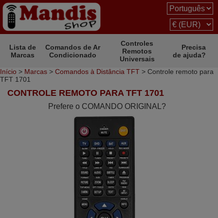
Controles
Lista de
Comandos de Ar
Precisa
Remotos
Marcas
Condicionado
de ajuda?
Universais
Início
>
Marcas
>
Comandos à Distância TFT
> Controle remoto para
TFT 1701
CONTROLE REMOTO PARA TFT 1701
Prefere o COMANDO ORIGINAL?