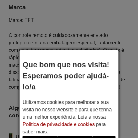
Marca
Marca:
TFT
O controle remoto é cuidadosamente enviado
protegido em uma embalagem especial, juntamente
com as pilhas necessárias (se solicitadas). O envio é
rápido e seguro, garantindo que chegue às suas
Que bom que nos visita!
mãos dentro do prazo de entrega indicado. Além
disso, você receberá a comodidade de receber sua
Esperamos poder ajudá-
fatura diretamente em seu e-mail. Sua experiência de
lo/a
compra será impecável desde o primeiro momento!
Utilizamos cookies para melhorar a sua
Alguns dos modelos que utilizam este
visita no nosso website e para que tenha
comando são
uma melhor experiência. Leia a nossa
Política de privacidade e cookies
para
TFT 1701
saber mais.
Utiliza 2 pilhas do tipo AAA