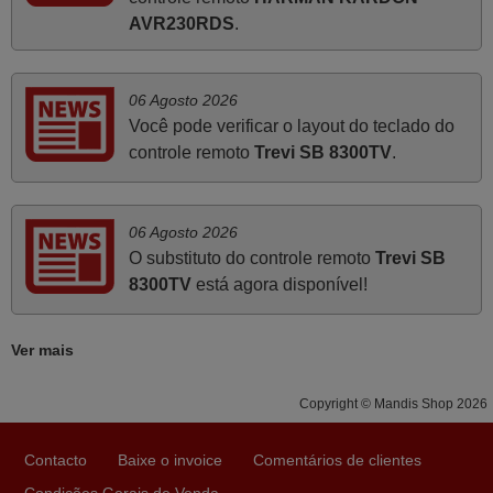
Já recebi o comando bem embalado mas não é de
AVR230RDS
.
origem mas trabalha bem, obrigada!..
Francisco Alexandre,
PORTUGAL
06 Agosto 2026
Você pode verificar o layout do teclado do
controle remoto
Trevi SB 8300TV
.
Novembro 2025
Muito atenciosos. Funciona na perfeição. Obrigado
Manuela,
06 Agosto 2026
PORTUGAL
O substituto do controle remoto
Trevi SB
8300TV
está agora disponível!
Março 2026
Ver mais
Boa noite. Dando correspondência ao solicitado no corpo
do vosso email supra sobre a minha opinião, quero
Copyright © Mandis Shop 2026
deixar aqui o meu testemunho sobre a experiência que
tive com a vossa Empresa durante a minha encomenda
Contacto
Baixe o invoice
Comentários de clientes
supra: Acolhimento da encomenda, informação ao