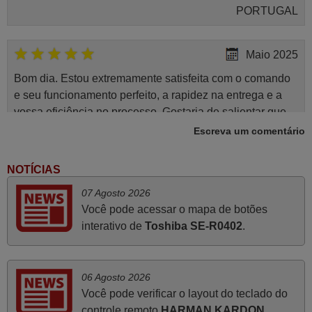
PORTUGAL
Maio 2025
Bom dia. Estou extremamente satisfeita com o comando
e seu funcionamento perfeito, a rapidez na entrega e a
vossa eficiência no processo. Gostaria de salientar que
foi de extrema importância a vossa informação acerca de
Escreva um comentário
como usar o comando sem usar por marca mas
passando pelos códigos. Ninguém em loja nenhuma me
NOTÍCIAS
tinha explicado como funcionar. Apenas diziam que
07 Agosto 2026
tinham comandos universais mas podiam não funcionar.
Você pode acessar o mapa de botões
Muito obrigada.
interativo de
Toshiba SE-R0402
.
Edite,
PORTUGAL
06 Agosto 2026
Junho 2025
Você pode verificar o layout do teclado do
controle remoto
HARMAN KARDON