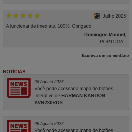
Julho 2025
A funcionar de imediato. 100%. Obrigado
Domingos Manuel,
PORTUGAL
Escreva um comentário
Julho 2025
Ótimo produto!! Não precisa fazer nenhuma
NOTÍCIAS
programação. Recomendo muito!!
06 Agosto 2026
Rudinery,
Você pode acessar o mapa de botões
PORTUGAL
interativo de
HARMAN KARDON
AVR230RDS
.
Maio 2025
Bom dia. Estou extremamente satisfeita com o comando
05 Agosto 2026
e seu funcionamento perfeito, a rapidez na entrega e a
Você pode acessar o mapa de botões