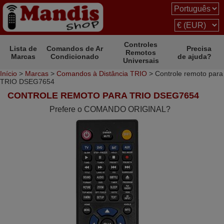
Controles
Lista de
Comandos de Ar
Precisa
Remotos
Marcas
Condicionado
de ajuda?
Universais
Início
>
Marcas
>
Comandos à Distância TRIO
> Controle remoto para
TRIO DSEG7654
CONTROLE REMOTO PARA TRIO DSEG7654
Prefere o COMANDO ORIGINAL?