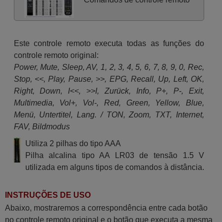
Este controle remoto executa todas as funções do
controle remoto original:
Power, Mute, Sleep, AV, 1, 2, 3, 4, 5, 6, 7, 8, 9, 0, Rec,
Stop, <<, Play, Pause, >>, EPG, Recall, Up, Left, OK,
Right, Down, I<<, >>I, Zurück, Info, P+, P-, Exit,
Multimedia, Vol+, Vol-, Red, Green, Yellow, Blue,
Menü, Untertitel, Lang. / TON, Zoom, TXT, Internet,
FAV, Bildmodus
Utiliza 2 pilhas do tipo AAA
Pilha alcalina tipo AA LR03 de tensão 1.5 V
utilizada em alguns tipos de comandos à distância.
INSTRUÇÕES DE USO
Abaixo, mostraremos a correspondência entre cada botão
no controle remoto original e o botão que executa a mesma