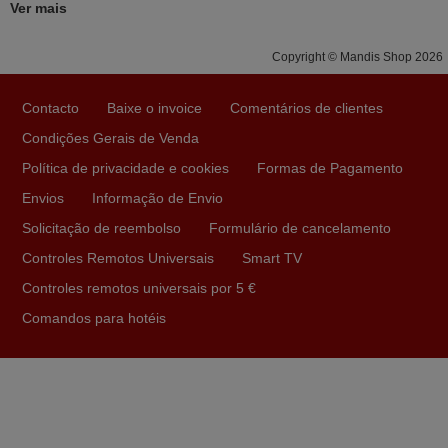
Ver mais
Copyright © Mandis Shop 2026
Maio 2025
Bom dia. Estou extremamente satisfeita com o comando
Contacto
Baixe o invoice
Comentários de clientes
e seu funcionamento perfeito, a rapidez na entrega e a
Condições Gerais de Venda
vossa eficiência no processo. Gostaria de salientar que
foi de extrema importância a vossa informação acerca de
Política de privacidade e cookies
Formas de Pagamento
como usar o comando sem usar por marca mas
Envios
Informação de Envio
passando pelos códigos. Ninguém em loja nenhuma me
Solicitação de reembolso
Formulário de cancelamento
tinha explicado como funcionar. Apenas diziam que
Controles Remotos Universais
Smart TV
tinham comandos universais mas podiam não funcionar.
Muito obrigada.
Controles remotos universais por 5 €
Edite,
Comandos para hotéis
PORTUGAL
Julho 2025
A funcionar de imediato. 100%. Obrigado