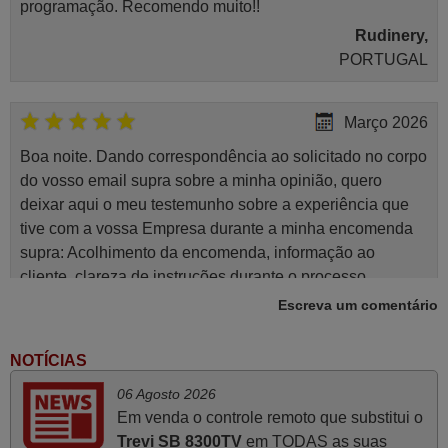
programação. Recomendo muito!!
Rudinery,
PORTUGAL
Março 2026
Boa noite. Dando correspondência ao solicitado no corpo
do vosso email supra sobre a minha opinião, quero
deixar aqui o meu testemunho sobre a experiência que
tive com a vossa Empresa durante a minha encomenda
supra: Acolhimento da encomenda, informação ao
cliente, clareza de instruções durante o processo,
qualidade do produto, cumprimento dos prazos A TUDO
Escreva um comentário
ISTO DOU DOU A NOTA MÁXIMA DE 5 ESTRELAS.
Sinceramente, faço votos para que assim continuem, pois
NOTÍCIAS
infelizmente vai sendo raro encontrar Empresas cuja
06 Agosto 2026
relação online com o cliente seja tão prática e eficiente
Em venda o controle remoto que substitui o
como a demonstrada por vós. Apresento os meus
Trevi SB 8300TV
em TODAS as suas
cumprimentos.