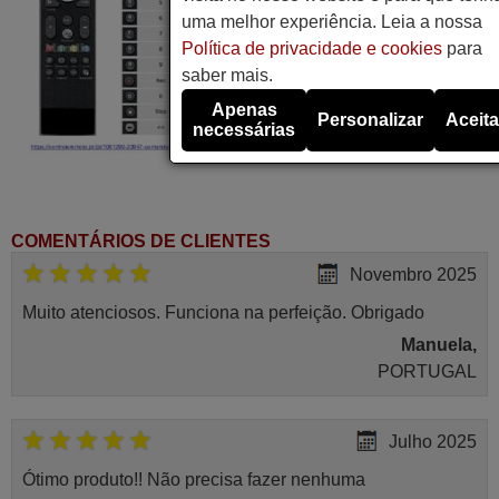
uma melhor experiência. Leia a nossa
Política de privacidade e cookies
para
saber mais.
Apenas
Personalizar
Aceita
necessárias
COMENTÁRIOS DE CLIENTES
Novembro 2025
Muito atenciosos. Funciona na perfeição. Obrigado
Manuela,
PORTUGAL
Julho 2025
Ótimo produto!! Não precisa fazer nenhuma