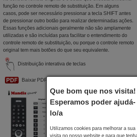
função no controle remoto de substituição. Em alguns
casos, pode ser necessário pressionar a tecla SHIFT antes
de pressionar outro botão para realizar determinadas ações.
Essas funções adicionais geralmente não são amplamente
utilizadas e são incluídas para facilitar o entendimento do
controle remoto de substituição, ou porque o controle remoto
original tem mais botões do que seu equivalente.
Distribuição interativa de teclas
Baixar PDF
Que bom que nos visita!
Esperamos poder ajudá-
lo/a
Utilizamos cookies para melhorar a sua
visita no nosso website e para que tenh