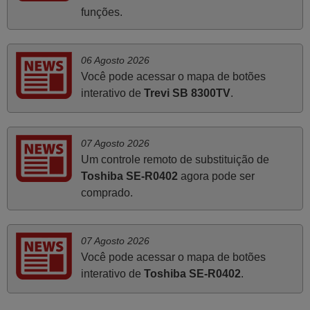
funções.
Paulo,
PORTUGAL
06 Agosto 2026
Você pode acessar o mapa de botões
Abril 2025
interativo de
Trevi SB 8300TV
.
O comando veio bem embrulhado e protegido. Fez logo a
emparelhamento com a televisão, sem problemas.
Funciona na perfeição. Recomendo vivamente este
07 Agosto 2026
produto e este site.
Um controle remoto de substituição de
João,
Toshiba SE-R0402
agora pode ser
PORTUGAL
comprado.
Junho 2025
07 Agosto 2026
Já recebi o comando bem embalado mas não é de
Você pode acessar o mapa de botões
origem mas trabalha bem, obrigada!..
interativo de
Toshiba SE-R0402
.
Francisco Alexandre,
PORTUGAL