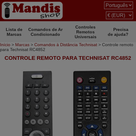
Controles
Lista de
Comandos de Ar
Precisa
Remotos
Marcas
Condicionado
de ajuda?
Universais
Início
>
Marcas
>
Comandos à Distância Technisat
> Controle remoto
para Technisat RC4852
CONTROLE REMOTO PARA TECHNISAT RC4852