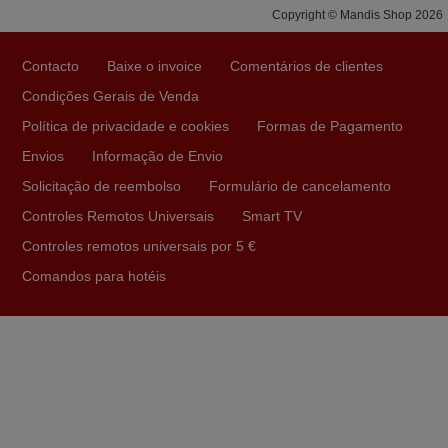
Copyright © Mandis Shop 2026
Muito obrigada.
Edite,
Contacto
Baixe o invoice
Comentários de clientes
PORTUGAL
Condições Gerais de Venda
Política de privacidade e cookies
Formas de Pagamento
Julho 2025
Envios
Informação de Envio
Ótimo produto!! Não precisa fazer nenhuma
Solicitação de reembolso
Formulário de cancelamento
programação. Recomendo muito!!
Controles Remotos Universais
Smart TV
Rudinery,
Controles remotos universais por 5 €
PORTUGAL
Comandos para hotéis
Julho 2025
A funcionar de imediato. 100%. Obrigado
Domingos Manuel,
PORTUGAL