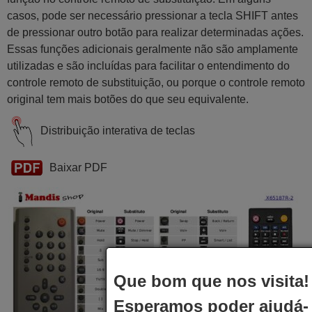
casos, pode ser necessário pressionar a tecla SHIFT antes
de pressionar outro botão para realizar determinadas ações.
Essas funções adicionais geralmente não são amplamente
utilizadas e são incluídas para facilitar o entendimento do
controle remoto de substituição, ou porque o controle remoto
original tem mais botões do que seu equivalente.
Distribuição interativa de teclas
Baixar PDF
Que bom que nos visita!
Esperamos poder ajudá-