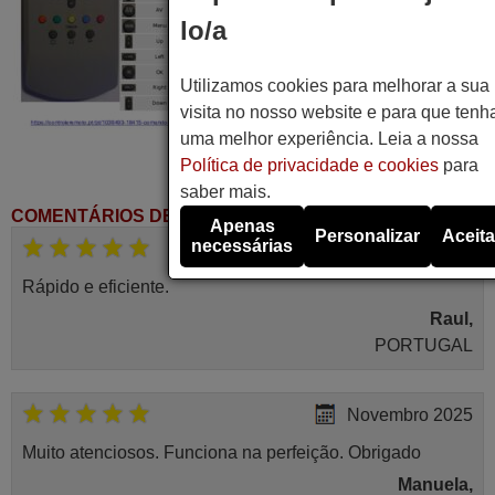
lo/a
Utilizamos cookies para melhorar a sua
visita no nosso website e para que tenh
uma melhor experiência. Leia a nossa
Política de privacidade e cookies
para
saber mais.
COMENTÁRIOS DE CLIENTES
Apenas
Personalizar
Aceita
necessárias
2021
Rápido e eficiente.
Raul,
PORTUGAL
Novembro 2025
Muito atenciosos. Funciona na perfeição. Obrigado
Manuela,