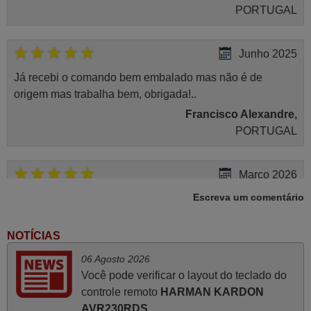
PORTUGAL
Junho 2025
Já recebi o comando bem embalado mas não é de
origem mas trabalha bem, obrigada!..
Francisco Alexandre,
PORTUGAL
Março 2026
Escreva um comentário
Boa noite. Dando correspondência ao solicitado no corpo
do vosso email supra sobre a minha opinião, quero
deixar aqui o meu testemunho sobre a experiência que
NOTÍCIAS
tive com a vossa Empresa durante a minha encomenda
06 Agosto 2026
supra: Acolhimento da encomenda, informação ao
Você pode verificar o layout do teclado do
cliente, clareza de instruções durante o processo,
controle remoto
HARMAN KARDON
qualidade do produto, cumprimento dos prazos A TUDO
AVR230RDS
.