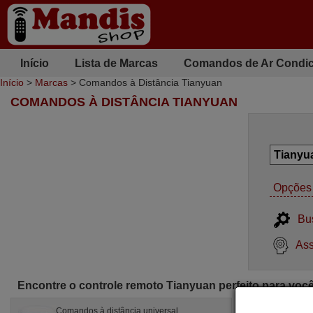
Início
Lista de Marcas
Comandos de Ar Condi
Início
>
Marcas
> Comandos à Distância Tianyuan
COMANDOS À DISTÂNCIA TIANYUAN
Opções 
Bu
Ass
Encontre o controle remoto Tianyuan perfeito para voc
Comandos à distância universal
Coma