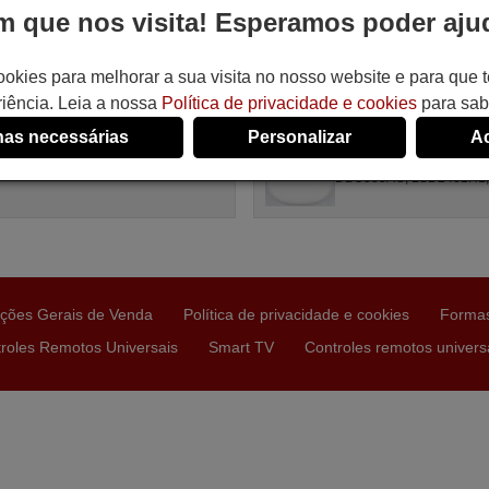
NYUAN Unitronic Air Plus
TIANYUAN Unitronic 
 que nos visita! Esperamos poder ajud
go disponível em stock
Artigo disponível em stoc
,94 €
12,81 €
(IVA incluído)
(IVA incluído)
ookies para melhorar a sua visita no nosso website e para que
anyuan
Tianyuan
iência. Leia a nossa
Política de privacidade e cookies
para sab
a GZ1002BE3, SPLIT2700DECONNE
Para all, GZ1002BE3,
24009), all, R410A, FAC12407CH,
SPLIT2700DECONNE (D4
as necessárias
Personalizar
Ac
3000, DBM535AM, LSD2461HL,
R410A, DSB121LH, MSC
35AG, MSCA12YV, MS30, ...
ALD3000, FAC12407CH,
DBO335AG, LSD2461HL, .
ções Gerais de Venda
Política de privacidade e cookies
Forma
roles Remotos Universais
Smart TV
Controles remotos universa