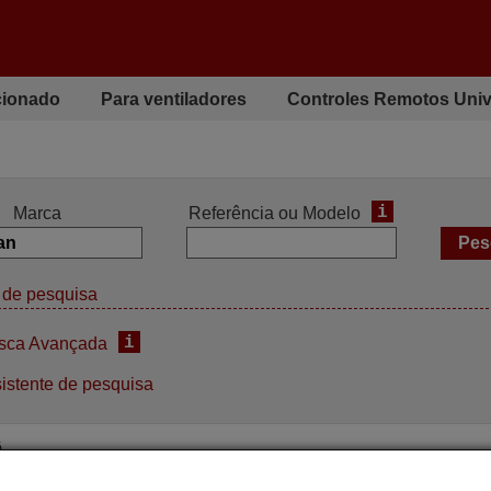
cionado
Para ventiladores
Controles Remotos Univ
i
Marca
Referência ou Modelo
de pesquisa
i
sca Avançada
istente de pesquisa
ê
ndo à distância original
Comando à distância orig