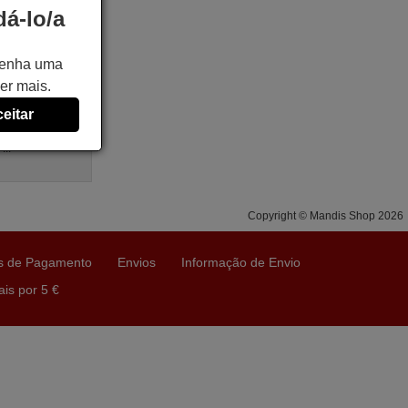
Air
á-lo/a
k
 tenha uma
er mais.
324009),
eitar
A12YV,
 MS30,
..
Copyright © Mandis Shop 2026
s de Pagamento
Envios
Informação de Envio
is por 5 €