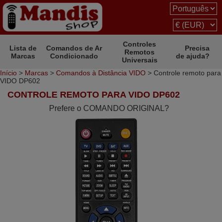
Controles
Lista de
Comandos de Ar
Precisa
Remotos
Marcas
Condicionado
de ajuda?
Universais
Início
>
Marcas
>
Comandos à Distância VIDO
> Controle remoto para
VIDO DP602
CONTROLE REMOTO PARA VIDO DP602
Prefere o COMANDO ORIGINAL?