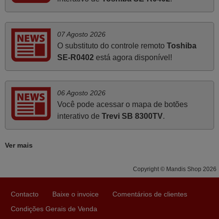
como a demonstrada por vós. Apresento os meus
cumprimentos.
Paulo,
07 Agosto 2026
PORTUGAL
O substituto do controle remoto
Toshiba
SE-R0402
está agora disponível!
Julho 2025
Ótimo produto!! Não precisa fazer nenhuma
06 Agosto 2026
programação. Recomendo muito!!
Você pode acessar o mapa de botões
Rudinery,
interativo de
Trevi SB 8300TV
.
PORTUGAL
Ver mais
Abril 2025
Copyright © Mandis Shop 2026
O comando veio bem embrulhado e protegido. Fez logo a
emparelhamento com a televisão, sem problemas.
Contacto
Baixe o invoice
Comentários de clientes
Funciona na perfeição. Recomendo vivamente este
produto e este site.
Condições Gerais de Venda