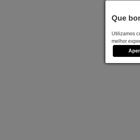
Que bom
Utilizamos c
melhor exper
Apen