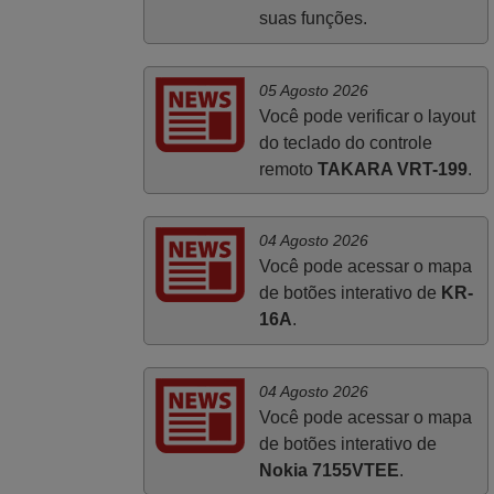
suas funções.
João,
PORTUGAL
05 Agosto 2026
Você pode verificar o layout
Junho 2025
do teclado do controle
Já recebi o comando bem embalado mas
remoto
TAKARA VRT-199
.
não é de origem mas trabalha bem,
obrigada!..
Francisco Alexandre,
04 Agosto 2026
PORTUGAL
Você pode acessar o mapa
de botões interativo de
KR-
16A
.
04 Agosto 2026
Você pode acessar o mapa
de botões interativo de
Nokia 7155VTEE
.