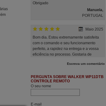
Obrigado
árias
Manuela,
Além
PORTUGAL
Maio 2025
Bom dia. Estou extremamente satisfeita
com o comando e seu funcionamento
perfeito, a rapidez na entrega e a vossa
eficiência no processo. Gostaria de
salientar que foi de extrema importância a
Escreva um comentário
vossa informação acerca de como usar o
comando sem usar por marca mas
PERGUNTA SOBRE WALKER WP11DTB
passando pelos códigos. Ninguém em
CONTROLE REMOTO
loja nenhuma me tinha explicado como
O seu nome
funcionar. Apenas diziam que tinham
comandos universais mas podiam não
funcionar. Muito obrigada.
E-mail