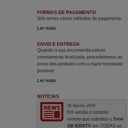
qualidade do produto, cumprimento dos
prazos A TUDO ISTO DOU DOU A NOTA
FORMAS DE PAGAMENTO
MÁXIMA DE 5 ESTRELAS.
Nós temos vários métodos de pagamento
Sinceramente, faço votos para que assim
Ler mais
continuem, pois infelizmente vai sendo
raro encontrar Empresas cuja relação
online com o cliente seja tão prática e
ENVIO E ENTREGA
Quando a sua encomenda estiver
eficiente como a demonstrada por vós.
corretamente finalizada, procederemos ao
Apresento os meus cumprimentos.
envio dos produtos com a maior brevidade
Paulo,
possível
PORTUGAL
Ler mais
Abril 2025
NOTÍCIAS
O comando veio bem embrulhado e
06 Agosto 2026
protegido. Fez logo a emparelhamento
Em venda o controle
com a televisão, sem problemas.
remoto que substitui o
Trevi
Funciona na perfeição. Recomendo
SB 8300TV
em TODAS as
vivamente este produto e este site.