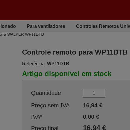
cionado
Para ventiladores
Controles Remotos Univ
 para WALKER WP11DTB
Controle remoto para WP11DTB
Referência:
WP11DTB
Artigo disponível em stock
Quantidade
Preço sem IVA
16,94
€
IVA*
0,00
€
16,94
€
Preço final