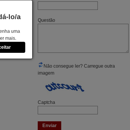
Edite,
PORTUGAL
á-lo/a
Questão
Julho 2025
 tenha uma
A funcionar de imediato. 100%. Obrigado
er mais.
Domingos Manuel,
eitar
PORTUGAL
Não consegue ler? Carregue outra
Março 2026
imagem
Boa noite. Dando correspondência ao
solicitado no corpo do vosso email supra
sobre a minha opinião, quero deixar aqui
o meu testemunho sobre a experiência
Captcha
que tive com a vossa Empresa durante a
minha encomenda supra: Acolhimento da
encomenda, informação ao cliente,
clareza de instruções durante o processo,