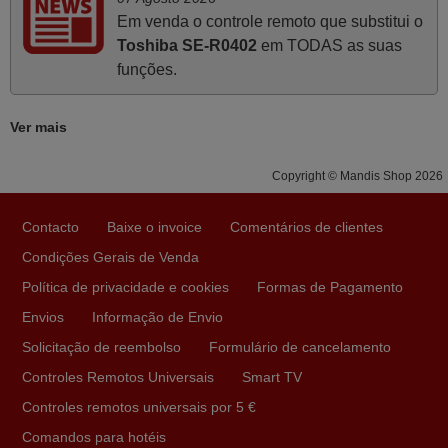
deixar aqui o meu testemunho sobre a experiência que
Em venda o controle remoto que substitui o
tive com a vossa Empresa durante a minha encomenda
Toshiba SE-R0402
em TODAS as suas
supra: Acolhimento da encomenda, informação ao
funções.
cliente, clareza de instruções durante o processo,
qualidade do produto, cumprimento dos prazos A TUDO
Ver mais
ISTO DOU DOU A NOTA MÁXIMA DE 5 ESTRELAS.
Sinceramente, faço votos para que assim continuem, pois
Copyright © Mandis Shop 2026
infelizmente vai sendo raro encontrar Empresas cuja
relação online com o cliente seja tão prática e eficiente
Contacto
Baixe o invoice
Comentários de clientes
como a demonstrada por vós. Apresento os meus
cumprimentos.
Condições Gerais de Venda
Paulo,
Política de privacidade e cookies
Formas de Pagamento
PORTUGAL
Envios
Informação de Envio
Solicitação de reembolso
Formulário de cancelamento
Julho 2025
Controles Remotos Universais
Smart TV
Ótimo produto!! Não precisa fazer nenhuma
Controles remotos universais por 5 €
programação. Recomendo muito!!
Comandos para hotéis