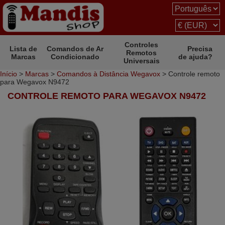
Controles
Lista de
Comandos de Ar
Precisa
Remotos
Marcas
Condicionado
de ajuda?
Universais
Início
>
Marcas
>
Comandos à Distância Wegavox
> Controle remoto
para Wegavox N9472
CONTROLE REMOTO PARA WEGAVOX N9472