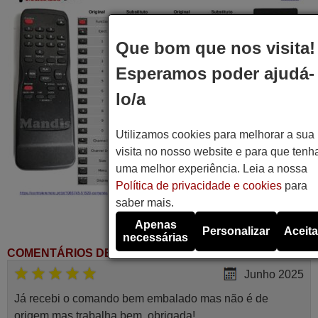
Que bom que nos visita!
Esperamos poder ajudá-
lo/a
Utilizamos cookies para melhorar a sua
visita no nosso website e para que tenh
uma melhor experiência. Leia a nossa
Política de privacidade e cookies
para
saber mais.
Apenas
Personalizar
Aceita
necessárias
COMENTÁRIOS DE CLIENTES
Junho 2025
Já recebi o comando bem embalado mas não é de
origem mas trabalha bem, obrigada!..