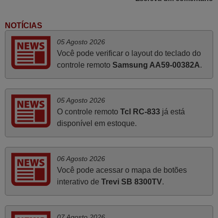
tinham comandos universais mas podiam não funcionar.
Muito obrigada.
NOTÍCIAS
Edite,
05 Agosto 2026
PORTUGAL
Você pode verificar o layout do teclado do
controle remoto
Samsung AA59-00382A
.
Abril 2025
O comando veio bem embrulhado e protegido. Fez logo a
05 Agosto 2026
emparelhamento com a televisão, sem problemas.
O controle remoto
Tcl RC-833
já está
Funciona na perfeição. Recomendo vivamente este
disponível em estoque.
produto e este site.
João,
PORTUGAL
06 Agosto 2026
Você pode acessar o mapa de botões
interativo de
Trevi SB 8300TV
.
Março 2026
Boa noite. Dando correspondência ao solicitado no corpo
do vosso email supra sobre a minha opinião, quero
07 Agosto 2026