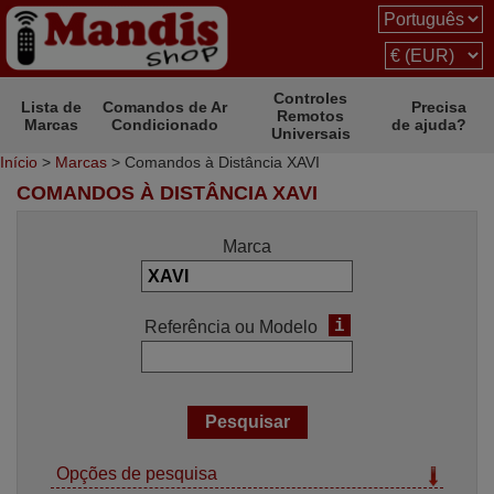
Controles
Lista de
Comandos de Ar
Precisa
Remotos
Marcas
Condicionado
de ajuda?
Universais
Início
>
Marcas
> Comandos à Distância XAVI
COMANDOS À DISTÂNCIA XAVI
Marca
i
Referência ou Modelo
Opções de pesquisa