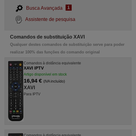
i
Busca Avançada
Assistente de pesquisa
Comandos de substituição XAVI
Qualquer destes comandos de substituição serve para poder
realizar 100% das funções do comando original
Comandos à distância equivalente
XAVI IPTV
Artigo disponível em stock
16,94 €
(IVA incluído)
XAVI
Para IPTV
Comandos à distância equivalente