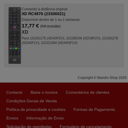
Comando à distância original
XD RC4876 (23306021)
Disponível dentro de 1 ou 2 semanas
17,77 €
(IVA incluído)
XD
Para 10105175 (XD40F2V), 10108539 (XD39F2V), 10100278
(XD40F1V), 10102394 (XD49SF1V)
Copyright © Mandis Shop 2026
Contacto
Baixe o invoice
Comentários de clientes
Condições Gerais de Venda
Política de privacidade e cookies
Formas de Pagamento
Envios
Informação de Envio
Solicitação de reembolso
Formulário de cancelamento