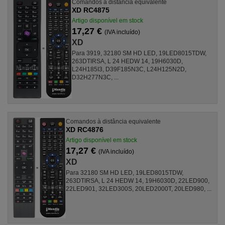
Comandos à distância equivalente
XD RC4875
Artigo disponível em stock
17,27 €
(IVA incluído)
XD
Para 3919, 32180 SM HD LED, 19LED8015TDW,
263DTIRSA, L 24 HEDW 14, 19H6030D,
L24H185I3, D39F185N3C, L24H125N2D,
D32H277N3C, ...
Comandos à distância equivalente
XD RC4876
Artigo disponível em stock
17,27 €
(IVA incluído)
XD
Para 32180 SM HD LED, 19LED8015TDW,
263DTIRSA, L 24 HEDW 14, 19H6030D, 22LED900,
22LED901, 32LED300S, 20LED2000T, 20LED980, ...