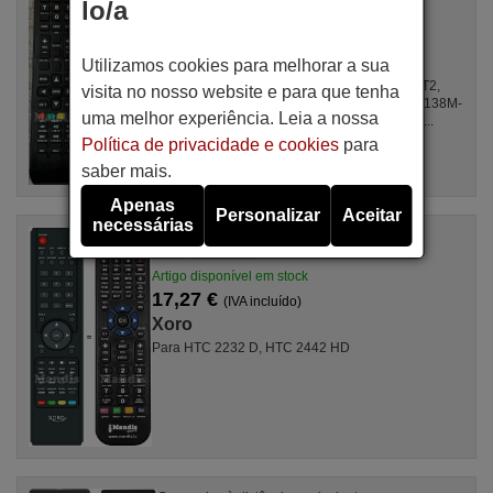
lo/a
Artigo disponível em stock
17,27 €
(IVA incluído)
XD
Utilizamos cookies para melhorar a sua
Para LED-3229 HD, IP-LE 32, 894526-24S17T2,
visita no nosso website e para que tenha
42FG3700LZT2, 894527/50518, 32D8HD, 32/138M-
uma melhor experiência. Leia a nossa
GB-11B4-EGBQPX-EU, CELED434K1018B6, ...
Política de privacidade e cookies
para
saber mais.
Apenas
Personalizar
Aceitar
necessárias
Comandos à distância equivalente
Xoro Xoro001
Artigo disponível em stock
17,27 €
(IVA incluído)
Xoro
Para HTC 2232 D, HTC 2442 HD