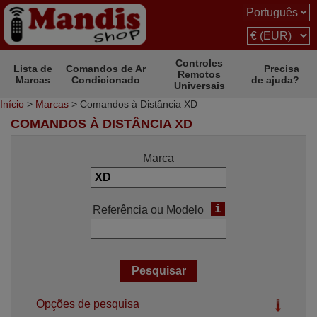
Controles
Lista de
Comandos de Ar
Precisa
Remotos
Marcas
Condicionado
de ajuda?
Universais
Início
>
Marcas
> Comandos à Distância XD
COMANDOS À DISTÂNCIA XD
Marca
i
Referência ou Modelo
Opções de pesquisa