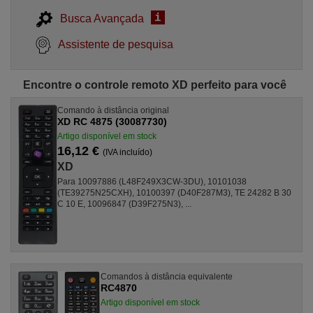
i
Busca Avançada
Assistente de pesquisa
Encontre o controle remoto XD perfeito para você
Comando à distância original
XD RC 4875 (30087730)
Artigo disponível em stock
16,12 €
(IVA incluído)
XD
Para 10097886 (L48F249X3CW-3DU), 10101038
(TE39275N25CXH), 10100397 (D40F287M3), TE 24282 B 30
C 10 E, 10096847 (D39F275N3), ...
Comandos à distância equivalente
RC4870
Artigo disponível em stock