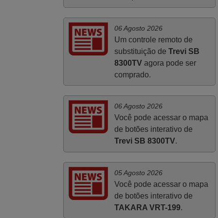
prazos A TUDO ISTO DOU DOU A NOTA
MÁXIMA DE 5 ESTRELAS.
06 Agosto 2026
Sinceramente, faço votos para que assim
Um controle remoto de
continuem, pois infelizmente vai sendo
substituição de
Trevi SB
raro encontrar Empresas cuja relação
8300TV
agora pode ser
online com o cliente seja tão prática e
comprado.
eficiente como a demonstrada por vós.
Apresento os meus cumprimentos.
Paulo,
06 Agosto 2026
PORTUGAL
Você pode acessar o mapa
de botões interativo de
Trevi SB 8300TV
.
05 Agosto 2026
Você pode acessar o mapa
de botões interativo de
TAKARA VRT-199
.