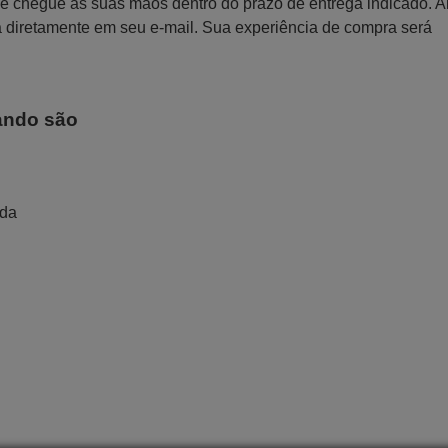
 que chegue às suas mãos dentro do prazo de entrega indicado. 
a diretamente em seu e-mail. Sua experiência de compra será
ando são
ada