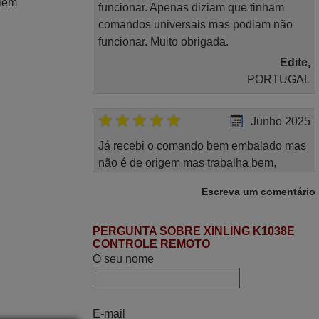
Além
funcionar. Apenas diziam que tinham
comandos universais mas podiam não
funcionar. Muito obrigada.
Edite,
PORTUGAL
Junho 2025
Já recebi o comando bem embalado mas
não é de origem mas trabalha bem,
obrigada!..
Escreva um comentário
Francisco Alexandre,
PORTUGAL
PERGUNTA SOBRE XINLING K1038E
CONTROLE REMOTO
O seu nome
Julho 2025
Ótimo produto!! Não precisa fazer
nenhuma programação. Recomendo
E-mail
muito!!