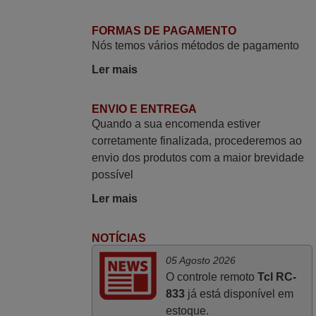
PORTUGAL
FORMAS DE PAGAMENTO
Nós temos vários métodos de pagamento
Julho 2025
Ler mais
A funcionar de imediato. 100%. Obrigado
Domingos Manuel,
ENVIO E ENTREGA
PORTUGAL
Quando a sua encomenda estiver
corretamente finalizada, procederemos ao
Março 2026
envio dos produtos com a maior brevidade
possível
Boa noite. Dando correspondência ao
solicitado no corpo do vosso email supra
Ler mais
sobre a minha opinião, quero deixar aqui
o meu testemunho sobre a experiência
NOTÍCIAS
que tive com a vossa Empresa durante a
05 Agosto 2026
minha encomenda supra: Acolhimento da
O controle remoto
Tcl RC-
encomenda, informação ao cliente,
833
já está disponível em
clareza de instruções durante o processo,
estoque.
qualidade do produto, cumprimento dos