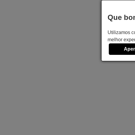
Que bom
Utilizamos c
melhor exper
Apen