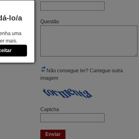
Rudinery,
PORTUGAL
á-lo/a
Questão
 tenha uma
Novembro 2025
er mais.
Muito atenciosos. Funciona na perfeição.
eitar
Obrigado
Manuela,
PORTUGAL
Não consegue ler? Carregue outra
imagem
Abril 2025
O comando veio bem embrulhado e
protegido. Fez logo a emparelhamento
Captcha
com a televisão, sem problemas.
Funciona na perfeição. Recomendo
vivamente este produto e este site.
João,