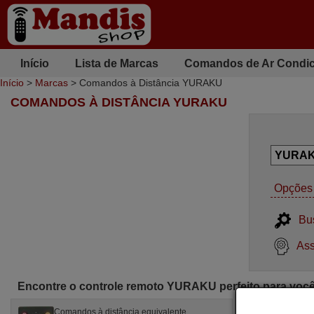
Início
Lista de Marcas
Comandos de Ar Condi
Início
>
Marcas
> Comandos à Distância YURAKU
COMANDOS À DISTÂNCIA YURAKU
Opções 
Bu
Ass
Encontre o controle remoto YURAKU perfeito para voc
Comandos à distância equivalente