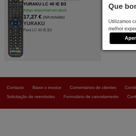
YURAKU LC 40 IE B3
Que bom
Artigo disponível em stock
17,27 €
(IVA incluído)
Utilizamos c
YURAKU
melhor exper
Para LC 40 IE B3
Apen
Contacto
Baixe o invoice
Comentários de clientes
Condi
Solicitação de reembolso
Formulário de cancelamento
Cont