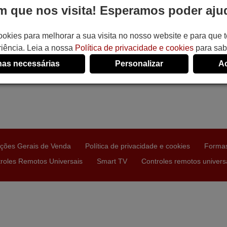
 que nos visita! Esperamos poder ajud
ookies para melhorar a sua visita no nosso website e para que
iência. Leia a nossa
Política de privacidade e cookies
para sab
as necessárias
Personalizar
Ac
ções Gerais de Venda
Política de privacidade e cookies
Forma
roles Remotos Universais
Smart TV
Controles remotos universa