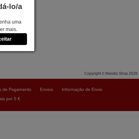
á-lo/a
 tenha uma
er mais.
eitar
Copyright © Mandis Shop 2026
s de Pagamento
Envios
Informação de Envio
is por 5 €