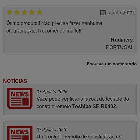
Julho 2025
Ótimo produto!! Não precisa fazer nenhuma
programação. Recomendo muito!!
Rudinery,
PORTUGAL
Escreva um comentário
Junho 2025
Já recebi o comando bem embalado mas não é de
NOTÍCIAS
origem mas trabalha bem, obrigada!..
07 Agosto 2026
Francisco Alexandre,
Você pode verificar o layout do teclado do
PORTUGAL
controle remoto
Toshiba SE-R0402
.
Julho 2025
07 Agosto 2026
A funcionar de imediato. 100%. Obrigado
Um controle remoto de substituição de