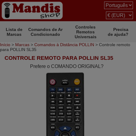
Controles
Lista de
Comandos de Ar
Precisa
Remotos
Marcas
Condicionado
de ajuda?
Universais
Início
>
Marcas
>
Comandos à Distância POLLIN
> Controle remoto
para POLLIN SL35
CONTROLE REMOTO PARA POLLIN SL35
Prefere o COMANDO ORIGINAL?