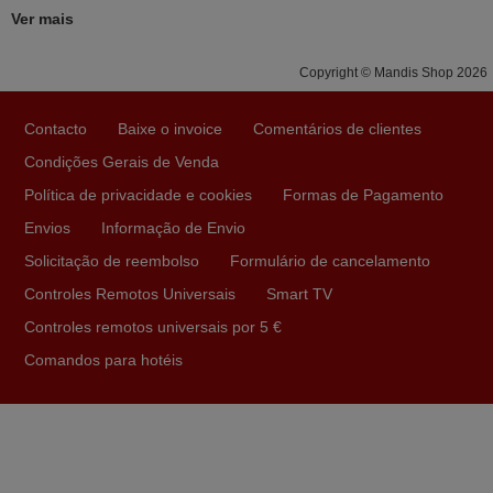
Domingos Manuel,
Ver mais
PORTUGAL
Copyright © Mandis Shop 2026
Novembro 2025
Contacto
Baixe o invoice
Comentários de clientes
Muito atenciosos. Funciona na perfeição. Obrigado
Condições Gerais de Venda
Manuela,
Política de privacidade e cookies
Formas de Pagamento
PORTUGAL
Envios
Informação de Envio
Solicitação de reembolso
Formulário de cancelamento
Maio 2025
Controles Remotos Universais
Smart TV
Bom dia. Estou extremamente satisfeita com o comando
Controles remotos universais por 5 €
e seu funcionamento perfeito, a rapidez na entrega e a
vossa eficiência no processo. Gostaria de salientar que
Comandos para hotéis
foi de extrema importância a vossa informação acerca de
como usar o comando sem usar por marca mas
passando pelos códigos. Ninguém em loja nenhuma me
tinha explicado como funcionar. Apenas diziam que
tinham comandos universais mas podiam não funcionar.