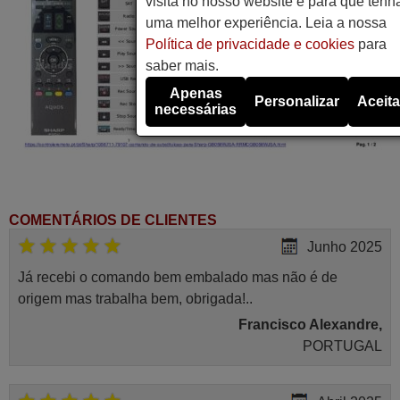
visita no nosso website e para que tenh
uma melhor experiência. Leia a nossa
Política de privacidade e cookies
para
saber mais.
Apenas
Personalizar
Aceita
necessárias
COMENTÁRIOS DE CLIENTES
Junho 2025
Já recebi o comando bem embalado mas não é de
origem mas trabalha bem, obrigada!..
Francisco Alexandre,
PORTUGAL