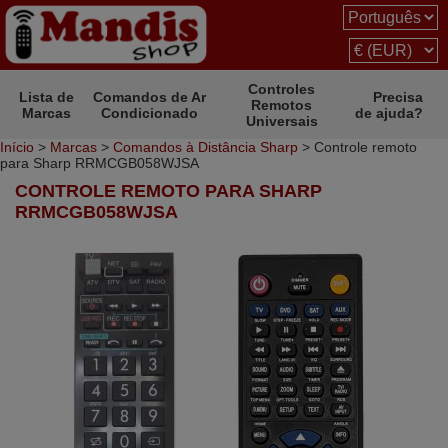
Controles
Lista de
Comandos de Ar
Precisa
Remotos
Marcas
Condicionado
de ajuda?
Universais
Início
>
Marcas
>
Comandos à Distância Sharp
> Controle remoto
para Sharp RRMCGB058WJSA
CONTROLE REMOTO PARA SHARP
RRMCGB058WJSA