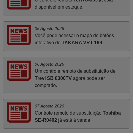
do vosso email supra sobre a minha opinião, quero
disponível em estoque.
deixar aqui o meu testemunho sobre a experiência que
tive com a vossa Empresa durante a minha encomenda
supra: Acolhimento da encomenda, informação ao
05 Agosto 2026
cliente, clareza de instruções durante o processo,
Você pode acessar o mapa de botões
qualidade do produto, cumprimento dos prazos A TUDO
interativo de
TAKARA VRT-199
.
ISTO DOU DOU A NOTA MÁXIMA DE 5 ESTRELAS.
Sinceramente, faço votos para que assim continuem, pois
infelizmente vai sendo raro encontrar Empresas cuja
06 Agosto 2026
relação online com o cliente seja tão prática e eficiente
Um controle remoto de substituição de
como a demonstrada por vós. Apresento os meus
Trevi SB 8300TV
agora pode ser
cumprimentos.
comprado.
Paulo,
PORTUGAL
07 Agosto 2026
Controle remoto de substituição
Toshiba
Julho 2025
SE-R0402
já está à venda.
A funcionar de imediato. 100%. Obrigado