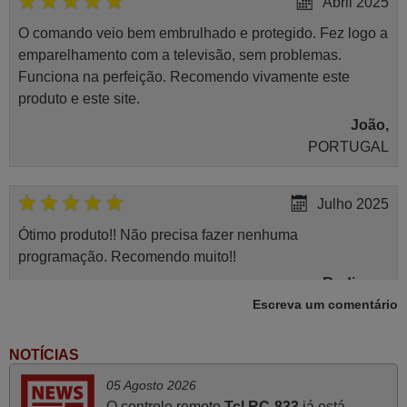
Abril 2025
O comando veio bem embrulhado e protegido. Fez logo a
emparelhamento com a televisão, sem problemas.
Funciona na perfeição. Recomendo vivamente este
produto e este site.
João,
PORTUGAL
Julho 2025
Ótimo produto!! Não precisa fazer nenhuma
programação. Recomendo muito!!
Rudinery,
Escreva um comentário
PORTUGAL
NOTÍCIAS
Março 2026
05 Agosto 2026
Boa noite. Dando correspondência ao solicitado no corpo
O controle remoto
Tcl RC-833
já está