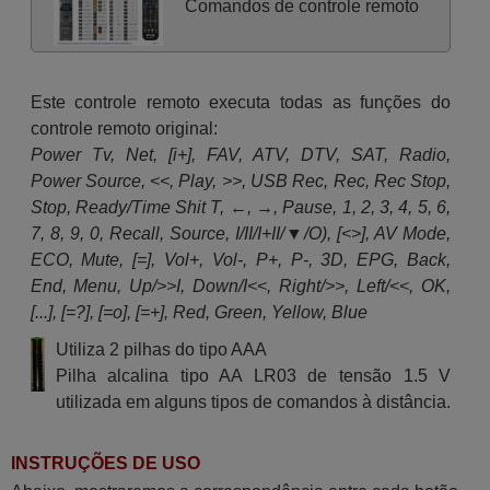
Comandos de controle remoto
Este controle remoto executa todas as funções do
controle remoto original:
Power Tv, Net, [i+], FAV, ATV, DTV, SAT, Radio,
Power Source, <<, Play, >>, USB Rec, Rec, Rec Stop,
Stop, Ready/Time Shit T, ←, →, Pause, 1, 2, 3, 4, 5, 6,
7, 8, 9, 0, Recall, Source, I/II/I+II/▼/O), [<>], AV Mode,
ECO, Mute, [=], Vol+, Vol-, P+, P-, 3D, EPG, Back,
End, Menu, Up/>>I, Down/I<<, Right/>>, Left/<<, OK,
[...], [=?], [=o], [=+], Red, Green, Yellow, Blue
Utiliza 2 pilhas do tipo AAA
Pilha alcalina tipo AA LR03 de tensão 1.5 V
utilizada em alguns tipos de comandos à distância.
INSTRUÇÕES DE USO