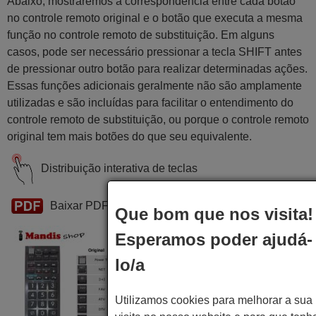
Abaixo, mostraremos a correspondência entre cada botão
no controle remoto original e o botão que executa a mesma
função no controle remoto de substituição. Em alguns
casos, pode ser necessário pressionar a tecla SHIFT antes
de pressionar outro botão para realizar determinadas ações.
Essas funções adicionais geralmente não são amplamente
utilizadas e são incluídas para facilitar o entendimento do
controle remoto de substituição, ou porque o controle remoto
original tem mais botões do que seu equivalente.
Distribuição interativa de teclas
Baixar PDF
Que bom que nos visita!
Esperamos poder ajudá-
lo/a
Utilizamos cookies para melhorar a sua