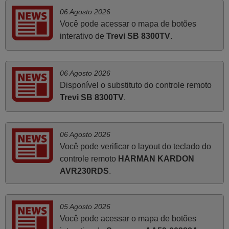
Muito obrigada.
06 Agosto 2026
Edite,
Você pode acessar o mapa de botões
PORTUGAL
interativo de
Trevi SB 8300TV
.
Abril 2025
06 Agosto 2026
O comando veio bem embrulhado e protegido. Fez logo a
Disponível o substituto do controle remoto
emparelhamento com a televisão, sem problemas.
Trevi SB 8300TV
.
Funciona na perfeição. Recomendo vivamente este
produto e este site.
João,
06 Agosto 2026
PORTUGAL
Você pode verificar o layout do teclado do
controle remoto
HARMAN KARDON
AVR230RDS
.
Março 2026
Boa noite. Dando correspondência ao solicitado no corpo
do vosso email supra sobre a minha opinião, quero
05 Agosto 2026
deixar aqui o meu testemunho sobre a experiência que
Você pode acessar o mapa de botões
tive com a vossa Empresa durante a minha encomenda