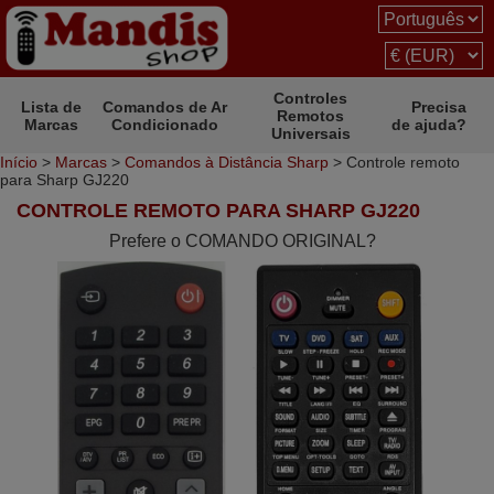
Controles
Lista de
Comandos de Ar
Precisa
Remotos
Marcas
Condicionado
de ajuda?
Universais
Início
>
Marcas
>
Comandos à Distância Sharp
> Controle remoto
para Sharp GJ220
CONTROLE REMOTO PARA SHARP GJ220
Prefere o COMANDO ORIGINAL?