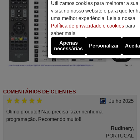
Utilizamos cookies para melhorar a sua
visita no nosso website e para que tenh
uma melhor experiência. Leia a nossa
Política de privacidade e cookies
para
saber mais.
Apenas
Personalizar
Aceita
necessárias
COMENTÁRIOS DE CLIENTES
Julho 2025
Ótimo produto!! Não precisa fazer nenhuma
programação. Recomendo muito!!
Rudinery,
PORTUGAL