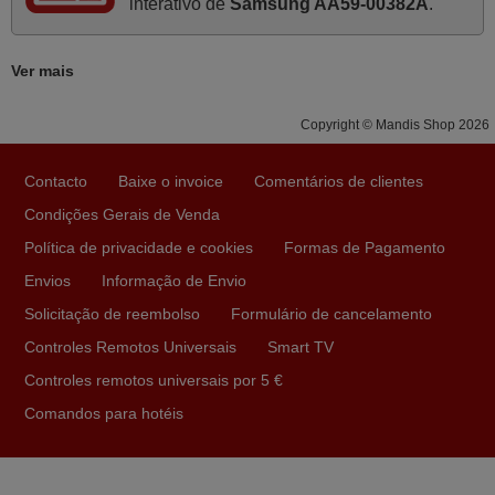
interativo de
Samsung AA59-00382A
.
supra: Acolhimento da encomenda, informação ao
cliente, clareza de instruções durante o processo,
Ver mais
qualidade do produto, cumprimento dos prazos A TUDO
ISTO DOU DOU A NOTA MÁXIMA DE 5 ESTRELAS.
Copyright © Mandis Shop 2026
Sinceramente, faço votos para que assim continuem, pois
infelizmente vai sendo raro encontrar Empresas cuja
Contacto
Baixe o invoice
Comentários de clientes
relação online com o cliente seja tão prática e eficiente
como a demonstrada por vós. Apresento os meus
Condições Gerais de Venda
cumprimentos.
Política de privacidade e cookies
Formas de Pagamento
Paulo,
Envios
Informação de Envio
PORTUGAL
Solicitação de reembolso
Formulário de cancelamento
Controles Remotos Universais
Smart TV
Novembro 2025
Controles remotos universais por 5 €
Muito atenciosos. Funciona na perfeição. Obrigado
Comandos para hotéis
Manuela,
PORTUGAL