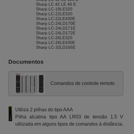
Sharp LC 42 LE 40 E
Sharp LC-19LE320
Sharp LC-22LE320
Sharp LC-22LE430E
Sharp LC-24LD170E
Sharp LC-24LD171E
Sharp LC-24LD172E
Sharp LC-26LE320
Sharp LC-26LE430E
Sharp LC-32LD165E
Sharp LC-32LD166K
Sharp LC-32LD170E
Documentos
Sharp LC-32LE430
Sharp LC-32LE430E
Sharp LC-32SH330E
Sharp LC-37LE320
Sharp LC-40LD271K
Comandos de controle remoto
Sharp LC-40LD272E
Sharp LC-42LE320
Sharp LC-42LE430
Sharp LC-42LE430E
Sharp LC-42SH330E
Utiliza 2 pilhas do tipo AAA
Sharp LC-46LD264E
Sharp LC-46LD266K
Pilha alcalina tipo AA LR03 de tensão 1.5 V
Sharp LC-50LD271K
utilizada em alguns tipos de comandos à distância.
Sharp LC26SH330E
Sharp LC32LD164E
Sharp LC32LE320