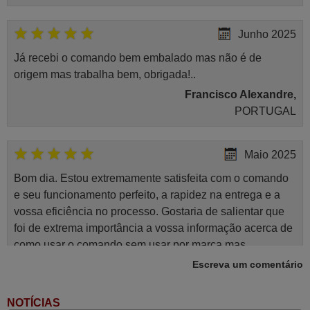
Junho 2025
Já recebi o comando bem embalado mas não é de
origem mas trabalha bem, obrigada!..
Francisco Alexandre,
PORTUGAL
Maio 2025
Bom dia. Estou extremamente satisfeita com o comando
e seu funcionamento perfeito, a rapidez na entrega e a
vossa eficiência no processo. Gostaria de salientar que
foi de extrema importância a vossa informação acerca de
como usar o comando sem usar por marca mas
passando pelos códigos. Ninguém em loja nenhuma me
Escreva um comentário
tinha explicado como funcionar. Apenas diziam que
tinham comandos universais mas podiam não funcionar.
NOTÍCIAS