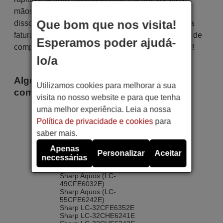
mãos dentro do prazo de entrega indicado. Além
Que bom que nos visita!
disso, você receberá a comodidade de receber sua
fatura diretamente em seu e-mail. Sua experiência de
Esperamos poder ajudá-
compra será impecável desde o primeiro momento!
lo/a
Alguns dos modelos que utilizam este
Utilizamos cookies para melhorar a sua
comando são
visita no nosso website e para que tenha
uma melhor experiência. Leia a nossa
Sharp Aquos (LC-
32CFE6242E)
Política de privacidade e cookies
para
Sharp Aquos (LC-
saber mais.
40CFE6242E)
Sharp Aquos (LC-
Apenas
43CFE6132E)
Personalizar
Aceitar
necessárias
Sharp Aquos (LC-
43CFE6242E)
Sharp Aquos (LC-
49CFE6032E)
Sharp Aquos (LC-
55CFE6242E)
Sharp LC-32CFE6352E
Sharp LC-32CHE6241E