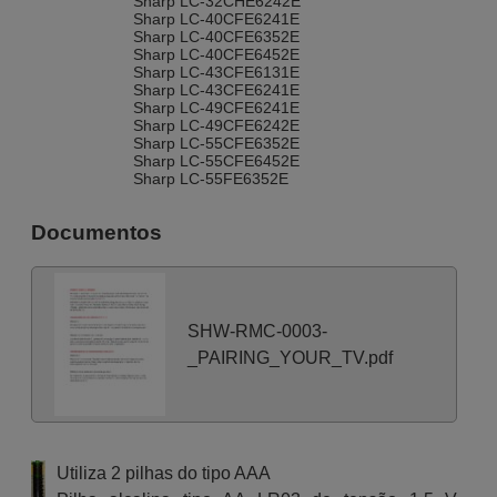
Sharp LC-32CHE6242E
Sharp LC-40CFE6241E
Sharp LC-40CFE6352E
Sharp LC-40CFE6452E
Sharp LC-43CFE6131E
Sharp LC-43CFE6241E
Sharp LC-49CFE6241E
Sharp LC-49CFE6242E
Sharp LC-55CFE6352E
Sharp LC-55CFE6452E
Sharp LC-55FE6352E
Sharp LC-55SFE7452E
Sharp LC32CFE6241K
Documentos
Sharp LC32CFE6351K
Sharp LC32CHE6132E
Sharp LC55CFE6241E
SHW-RMC-0003-
_PAIRING_YOUR_TV.pdf
Utiliza 2 pilhas do tipo AAA