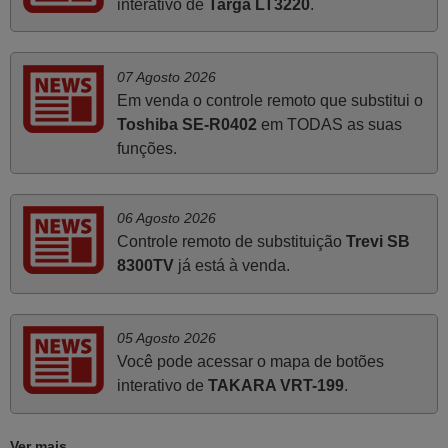
Março 2026
interativo de
Targa LT3220
.
Boa noite. Dando correspondência ao solicitado no corpo
do vosso email supra sobre a minha opinião, quero
07 Agosto 2026
deixar aqui o meu testemunho sobre a experiência que
Em venda o controle remoto que substitui o
tive com a vossa Empresa durante a minha encomenda
Toshiba SE-R0402
em TODAS as suas
supra: Acolhimento da encomenda, informação ao
funções.
cliente, clareza de instruções durante o processo,
qualidade do produto, cumprimento dos prazos A TUDO
ISTO DOU DOU A NOTA MÁXIMA DE 5 ESTRELAS.
06 Agosto 2026
Sinceramente, faço votos para que assim continuem, pois
Controle remoto de substituição
Trevi SB
infelizmente vai sendo raro encontrar Empresas cuja
8300TV
já está à venda.
relação online com o cliente seja tão prática e eficiente
como a demonstrada por vós. Apresento os meus
cumprimentos.
05 Agosto 2026
Paulo,
Você pode acessar o mapa de botões
PORTUGAL
interativo de
TAKARA VRT-199
.
Junho 2025
Ver mais