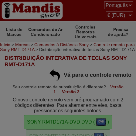
Controles
Lista de
Comandos de Ar
Precisa
Remotos
Marcas
Condicionado
de ajuda?
Universais
Início
>
Marcas
>
Comandos à Distância Sony
>
Controle remoto para
Sony RMT-D171A
> Distribuição interativa de teclas Sony RMT-D171A
DISTRIBUIÇÃO INTERATIVA DE TECLAS SONY
RMT-D171A
Vá para o controle remoto
Seu controle remoto de substituição é diferente?
Versão
1
Versão 2
O novo controle remoto vem pré-programado com 2
códigos diferentes. Para alternar entre eles, basta
pressionar os seguintes botões.
SONY RMTD171A-DVD DVD (
)