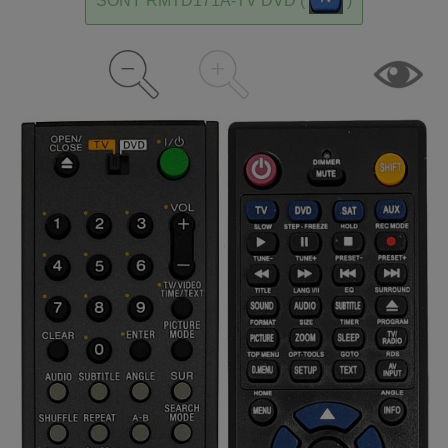
SONY RMTD171A-TV DVD (
)