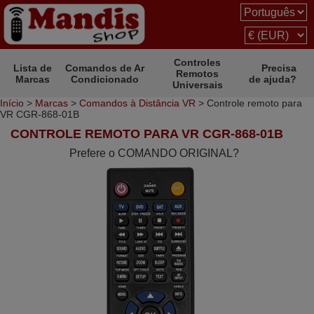
Controles
Lista de
Comandos de Ar
Precisa
Remotos
Marcas
Condicionado
de ajuda?
Universais
Início
>
Marcas
>
Comandos à Distância VR
> Controle remoto para
VR CGR-868-01B
CONTROLE REMOTO PARA VR CGR-868-01B
Prefere o COMANDO ORIGINAL?