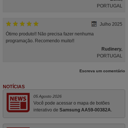
PORTUGAL
Julho 2025
Ótimo produto!! Não precisa fazer nenhuma
programação. Recomendo muito!!
Rudinery,
PORTUGAL
Escreva um comentário
Junho 2025
Já recebi o comando bem embalado mas não é de
NOTÍCIAS
origem mas trabalha bem, obrigada!..
05 Agosto 2026
Francisco Alexandre,
Você pode acessar o mapa de botões
PORTUGAL
interativo de
Samsung AA59-00382A
.
Novembro 2025