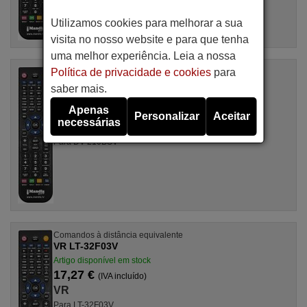
Utilizamos cookies para melhorar a sua
visita no nosso website e para que tenha
uma melhor experiência. Leia a nossa
Política de privacidade e cookies
para
Comandos à distância equivalente
VR DV-210BSV
saber mais.
Artigo disponível em stock
Apenas
16,94 €
(IVA incluído)
Personalizar
Aceitar
necessárias
VR
Para DV-210BSV
Comandos à distância equivalente
VR LT-32F03V
Artigo disponível em stock
17,27 €
(IVA incluído)
VR
Para LT-32F03V