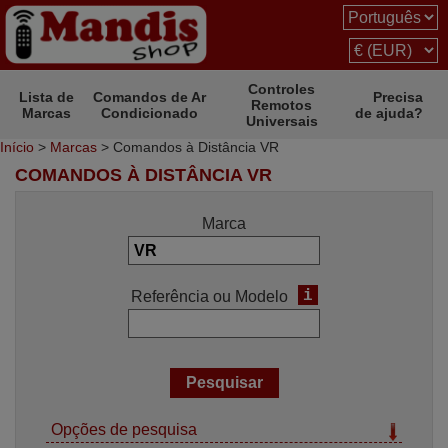
Controles
Lista de
Comandos de Ar
Precisa
Remotos
Marcas
Condicionado
de ajuda?
Universais
Início
>
Marcas
> Comandos à Distância VR
COMANDOS À DISTÂNCIA VR
Marca
i
Referência ou Modelo
Opções de pesquisa