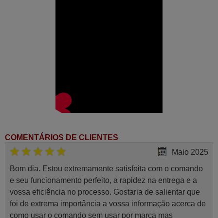
BIG-THUMB Todos os modelos
BORLER Todos os modelos
BOSHI Todos os modelos
BOSHIGAO Todos os modelos
BRAVO Todos os modelos
Banshen Todos os modelos
Bartolini Todos os modelos
Beko BK120BK121INV
Beko BK260CO
Beko BKL090BKL091
Beko BKL090BKL091INV
Belair Irradio Todos os modelos
Bion Todos os modelos
Bluel Todos os modelos
Bluesky KF-2302GWE
Boerka Todos os modelos
Bosch B1ZAI0910601
Bosch B1ZAI1210601
COMENTÁRIOS DE CLIENTES
Bosch B1ZAI1250601
Maio 2025
Bosch B1ZAI1820601
Bosch B1ZAI1820701
Bosch B1ZAI2420601
Bom dia. Estou extremamente satisfeita com o comando
Bosch B1ZAI2420701
e seu funcionamento perfeito, a rapidez na entrega e a
Bosch B1ZAI2460601
Bosch B1ZAI2570601
vossa eficiência no processo. Gostaria de salientar que
Bosch B1ZDI3030001
foi de extrema importância a vossa informação acerca de
Bosch B1ZDI3030201
Bosch B1ZKI0710401
como usar o comando sem usar por marca mas