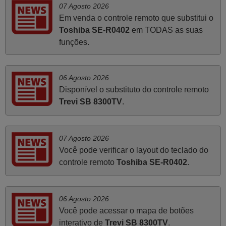
Bosch RKI071002
07 Agosto 2026
Bosch RKI071003
Em venda o controle remoto que substitui o
Bosch RKI071005
Bosch RKI090001
Agosto 2023
Toshiba SE-R0402
em TODAS as suas
Bosch RKI090002
funções.
Bosch RKI090003
Muy bueno el servicio rápido e la encomienda perfecta
Bosch RKI090005
entrega en menos de 24 horas perfecta
Bosch RKI091001
Bosch RKI091002
Javier,
Bosch RKI091003
06 Agosto 2026
Bosch RKI091005
PORTUGAL
Disponível o substituto do controle remoto
Bosch RKI120001
Trevi SB 8300TV
.
Bosch RKI120002
Bosch RKI120003
Julho 2023
Bosch RKI120005
Bosch RKI121001
Bosch RKI121002
A encomenda encontra-se dentro da minha espectativa,
07 Agosto 2026
Bosch RKI121003
pelo que estou satisfeito.
Você pode verificar o layout do teclado do
Bosch RKI300201
Bosch RKI400201
António,
controle remoto
Toshiba SE-R0402
.
CAIXING Todos os modelos
PORTUGAL
CHANGFENG Todos os
modelos
CHANGFU Todos os modelos
CHANGLING Todos os
06 Agosto 2026
Abril 2023
modelos
Você pode acessar o mapa de botões
CHENGYUAN Todos os
interativo de
Trevi SB 8300TV
.
modelos
impecável. recomendo.