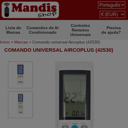
Controles
Lista de
Comandos de Ar
Precisa
Remotos
Marcas
Condicionado
de ajuda?
Universais
Início
>
Marcas
> Comando universal Aircoplus (42530)
COMANDO UNIVERSAL AIRCOPLUS (42530)