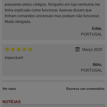
Bosch B1ZKI0710402
passando pelos códigos. Ninguém em loja nenhuma me
Bosch B1ZKI0810401
Bosch B1ZKI0910403
tinha explicado como funcionar. Apenas diziam que
Bosch B1ZKI0910501
tinham comandos universais mas podiam não funcionar.
Bosch B1ZKI1110401
Bosch B1ZKI1210403
Muito obrigada.
Bosch B1ZKI1210501
Edite,
Bosch B1ZKI1810403
Bosch B1ZKI2410403
PORTUGAL
Bosch DKE915F00
Bosch DKE915F01
Bosch DKE915F02
Bosch DKE915F03
Março 2025
Bosch DKE915F04
Bosch DKE915FGB00
Impecável!
Bosch DKE915FGB01
Bosch DKE915FGB02
Ilídio,
Bosch DKE915FGB03
PORTUGAL
Bosch DKE915FGB04
Bosch RKC500300
Bosch RKC500400
Bosch RKC600300
Fevereiro 2024
Bosch RKC600400
Ver mais
Escreva um comentário
Bosch RKC700300
Tudo bem.
Bosch RKC700400
Bosch RKI070003
Luis,
Bosch RKI070005
NOTÍCIAS
Bosch RKI071001
PORTUGAL