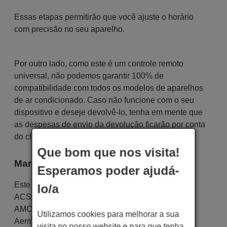
Essas etapas permitirão que você ajuste o horário
com precisão no seu aparelho.
Por outro lado, como este é um controle remoto
universal, não podemos garantir 100% de
compatibilidade com todos os modelos de aparelhos
de ar condicionado. Caso não funcione com o seu
dispositivo e deseje devolvê-lo, tenha em mente que
as despesas de envio da devolução ficarão por conta
do cliente.
Que bom que nos visita!
Marcas
Esperamos poder ajudá-
Este comando serve para as seguintes marcas:
lo/a
ACSOM
,
ACTRONAIR
,
AIDELONG
,
AITE
,
AKL
,
AMCOR
,
AMICO
,
AOKE
,
AOLI
,
APTON
,
Admiral
,
Utilizamos cookies para melhorar a sua
Aermec
,
Aire+
,
Airton
,
Airwell
,
Alpin
,
Arca
,
Argo
,
visita no nosso website e para que tenha