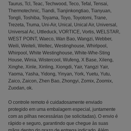
Taurus
,
Tcl
,
Teac
,
Techwood
,
Teco
,
Tefal
,
Tensai
,
Thermotechnic
,
Tiandi
,
Tianjinkongtiao
,
Tianyuan
,
Tongli
,
Toshiba
,
Toyama
,
Toyo
,
Toyotomi
,
Trane
,
Trezeta
,
Truma
,
Uni-Air
,
Unical
,
Unical Air
,
Universal
,
Universal Ac
,
Uttleduck
,
VORTICE
,
Vortis
,
WELSTAR
,
WEST POINT
,
Waeco
,
Wan Bao
,
Wangzi
,
Webber
,
Weili
,
Weiteli
,
Weltec
,
Westinghouse
,
Whirlpool
,
Whirpool
,
White Westinghouse
,
White-Whe-Sting
House
,
Winia
,
Wistercool
,
Wufeng
,
X Base
,
Xileng
,
Xinghe
,
Xinle
,
Xinling
,
Xiongdi
,
Yair
,
Yangzi Yair
,
Yaoma
,
Yasha
,
Yidong
,
Yinyan
,
York
,
Yuetu
,
Yutu
,
Zaico
,
Zaicon
,
Zhen Bao
,
Zhongyi
,
Zomix
,
Zoomix
,
Zuodan
,
ok.
O controle remoto é cuidadosamente enviado
protegido em uma embalagem especial, juntamente
com as pilhas necessárias (se solicitadas). O envio é
rápido e seguro, garantindo que chegue às suas
mãos dentro do prazo de entrega indicado. Além