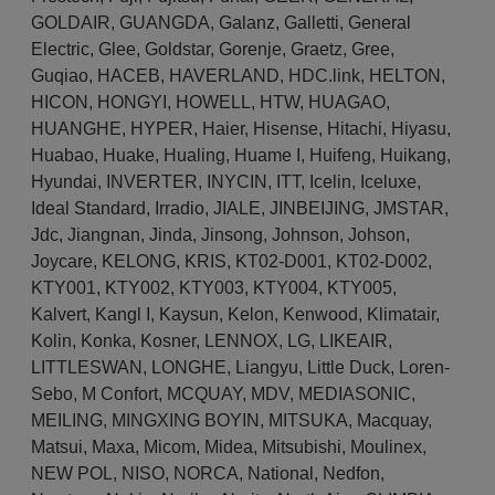
GOLDAIR
,
GUANGDA
,
Galanz
,
Galletti
,
General
Electric
,
Glee
,
Goldstar
,
Gorenje
,
Graetz
,
Gree
,
Guqiao
,
HACEB
,
HAVERLAND
,
HDC.link
,
HELTON
,
HICON
,
HONGYI
,
HOWELL
,
HTW
,
HUAGAO
,
HUANGHE
,
HYPER
,
Haier
,
Hisense
,
Hitachi
,
Hiyasu
,
Huabao
,
Huake
,
Hualing
,
Huame I
,
Huifeng
,
Huikang
,
Hyundai
,
INVERTER
,
INYCIN
,
ITT
,
Icelin
,
Iceluxe
,
Ideal Standard
,
Irradio
,
JIALE
,
JINBEIJING
,
JMSTAR
,
Jdc
,
Jiangnan
,
Jinda
,
Jinsong
,
Johnson
,
Johson
,
Joycare
,
KELONG
,
KRIS
,
KT02-D001
,
KT02-D002
,
KTY001
,
KTY002
,
KTY003
,
KTY004
,
KTY005
,
Kalvert
,
Kangl I
,
Kaysun
,
Kelon
,
Kenwood
,
Klimatair
,
Kolin
,
Konka
,
Kosner
,
LENNOX
,
LG
,
LIKEAIR
,
LITTLESWAN
,
LONGHE
,
Liangyu
,
Little Duck
,
Loren-
Sebo
,
M Confort
,
MCQUAY
,
MDV
,
MEDIASONIC
,
MEILING
,
MINGXING BOYIN
,
MITSUKA
,
Macquay
,
Matsui
,
Maxa
,
Micom
,
Midea
,
Mitsubishi
,
Moulinex
,
NEW POL
,
NISO
,
NORCA
,
National
,
Nedfon
,