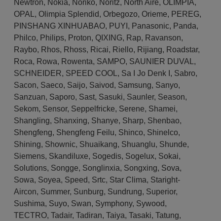
Newtron
,
Nokia
,
Noriko
,
Noritz
,
North Aire
,
OLIMPIA
,
OPAL
,
Olimpia Splendid
,
Orbegozo
,
Orieme
,
PEREG
,
PINSHANG XINHUABAO
,
PUYI
,
Panasonic
,
Panda
,
Philco
,
Philips
,
Proton
,
QIXING
,
Rap
,
Ravanson
,
Raybo
,
Rhos
,
Rhoss
,
Ricai
,
Riello
,
Rijiang
,
Roadstar
,
Roca
,
Rowa
,
Rowenta
,
SAMPO
,
SAUNIER DUVAL
,
SCHNEIDER
,
SPEED COOL
,
Sa I Jo Denk I
,
Sabro
,
Sacon
,
Saeco
,
Saijo
,
Saivod
,
Samsung
,
Sanyo
,
Sanzuan
,
Saporo
,
Sast
,
Sasuki
,
Saunler
,
Season
,
Sekom
,
Sensor
,
Seppelfricke
,
Serene
,
Shamei
,
Shangling
,
Shanxing
,
Shanye
,
Sharp
,
Shenbao
,
Shengfeng
,
Shengfeng Feilu
,
Shinco
,
Shinelco
,
Shining
,
Shownic
,
Shuaikang
,
Shuanglu
,
Shunde
,
Siemens
,
Skandiluxe
,
Sogedis
,
Sogelux
,
Sokai
,
Solutions
,
Songge
,
Songlinxia
,
Songxing
,
Sova
,
Sowa
,
Soyea
,
Speed
,
Srtc
,
Star Clima
,
Staright-
Aircon
,
Summer
,
Sunburg
,
Sundrung
,
Superior
,
Sushima
,
Suyo
,
Swan
,
Symphony
,
Sywood
,
TECTRO
,
Tadair
,
Tadiran
,
Taiya
,
Tasaki
,
Tatung
,