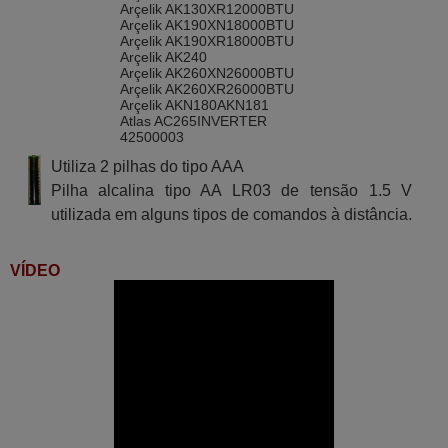
Arçelik AK130XR12000BTU
Arçelik AK190XN18000BTU
Arçelik AK190XR18000BTU
Arçelik AK240
Arçelik AK260XN26000BTU
Arçelik AK260XR26000BTU
Arçelik AKN180AKN181
Atlas AC265INVERTER
42500003
Atlas AC265INVERTERQC
Utiliza 2 pilhas do tipo AAA
42500004
Atlas AC35INVERTER
Pilha alcalina tipo AA LR03 de tensão 1.5 V
42500005
utilizada em alguns tipos de comandos à distância.
Atlas AC35INVERTERQC
42500006
Atlas AC35ONOFF 42500001
Atlas AC35ONOFFQC
VÍDEO
42500002
Atlas AC53INVERTER
42500007
Atlas AC53INVERTERQC
42500008
Aucma Todos os modelos
Aux Todos os modelos
Ayomi Todos os modelos
BAIXUE Todos os modelos
BEIJING JINGDIAN Todos os
modelos